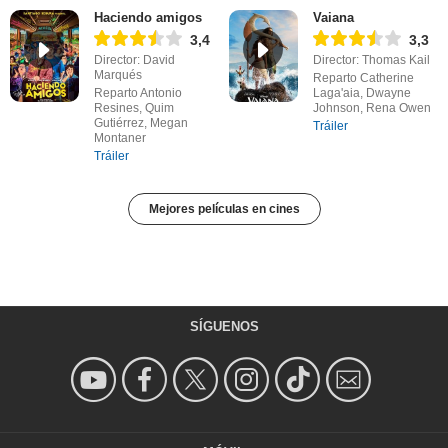
Haciendo amigos
Vaiana
3,4
3,3
Director: David
Director: Thomas Kail
Marqués
Reparto Catherine
Reparto Antonio
Laga'aia, Dwayne
Resines, Quim
Johnson, Rena Owen
Gutiérrez, Megan
Tráiler
Montaner
Tráiler
Mejores películas en cines
SÍGUENOS