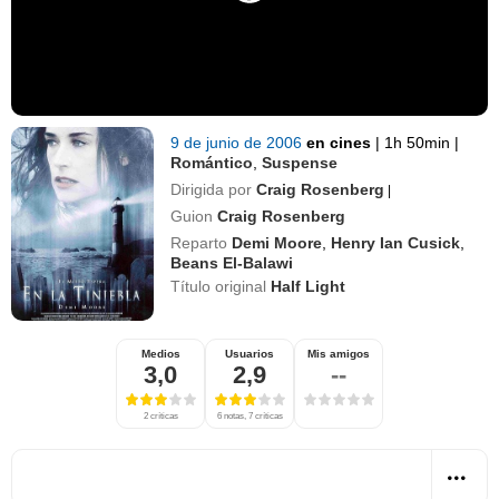
9 de junio de 2006
en cines
|
1h 50min
|
Romántico
,
Suspense
Dirigida por
Craig Rosenberg
|
Guion
Craig Rosenberg
Reparto
Demi Moore
,
Henry Ian Cusick
,
Beans El-Balawi
Título original
Half Light
Medios
Usuarios
Mis amigos
3,0
2,9
--
2 críticas
6 notas, 7 críticas