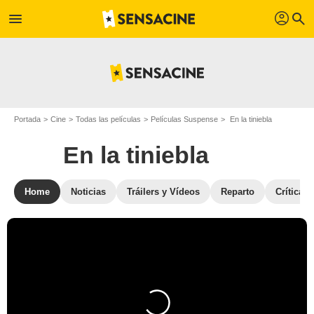
profil
menu
search
Portada
Cine
Todas las películas
Películas Suspense
En la tiniebla
En la tiniebla
Home
Noticias
Tráilers y Vídeos
Reparto
Críticas