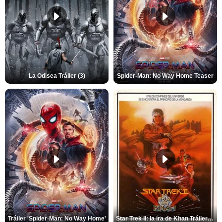
La Odisea Tráiler (3)
Spider-Man: No Way Home Teaser
Tráiler 'Spider-Man: No Way Home'
Star Trek II: la ira de Khan Tráiler VO