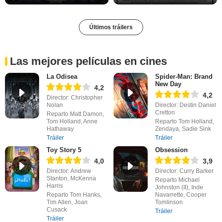
Últimos tráilers
Las mejores películas en cines
La Odisea
Spider-Man: Brand
New Day
4,2
4,2
Director: Christopher
Nolan
Director: Destin Daniel
Cretton
Reparto Matt Damon,
Tom Holland, Anne
Reparto Tom Holland,
Hathaway
Zendaya, Sadie Sink
Tráiler
Tráiler
Toy Story 5
Obsession
4,0
3,9
Director: Andrew
Director: Curry Barker
Stanton, McKenna
Reparto Michael
Harris
Johnston (II), Inde
Reparto Tom Hanks,
Navarrette, Cooper
Tim Allen, Joan
Tomlinson
Cusack
Tráiler
Tráiler