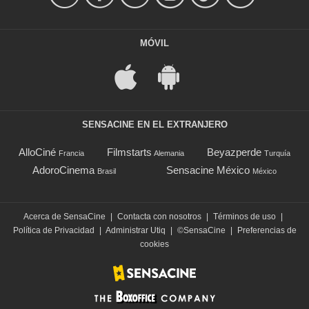
MÓVIL
SENSACINE EN EL EXTRANJERO
AlloCiné
Filmstarts
Beyazperde
Francia
Alemania
Turquía
AdoroCinema
Sensacine México
Brasil
México
Acerca de SensaCine
|
Contacta con nosotros
|
Términos de uso
|
Política de Privacidad
|
Administrar Utiq
|
©SensaCine
|
Preferencias de
cookies