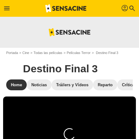
profil
menu
search
Portada
Cine
Todas las películas
Películas Terror
Destino Final 3
Destino Final 3
Home
Noticias
Tráilers y Vídeos
Reparto
Críticas