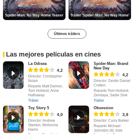
Spider-Man: No Way Home Teaser
Tráiler 'Spider-Man: No Way Home'
Últimos tráilers
Las mejores películas en cines
La Odisea
Spider-Man: Brand
New Day
4,2
4,2
Director: Christopher
Nolan
Director: Destin Daniel
Cretton
Reparto Matt Damon,
Tom Holland, Anne
Reparto Tom Holland,
Hathaway
Zendaya, Sadie Sink
Tráiler
Tráiler
Toy Story 5
Obsession
4,0
3,9
Director: Andrew
Director: Curry Barker
Stanton, McKenna
Reparto Michael
Harris
Johnston (II), Inde