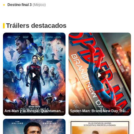
Destino final 3
(Méjico)
Tráilers destacados
Ant-Man y la Avispa: Quantumanía Tráiler (2)
Spider-Man: Brand New Day Tráiler (3)