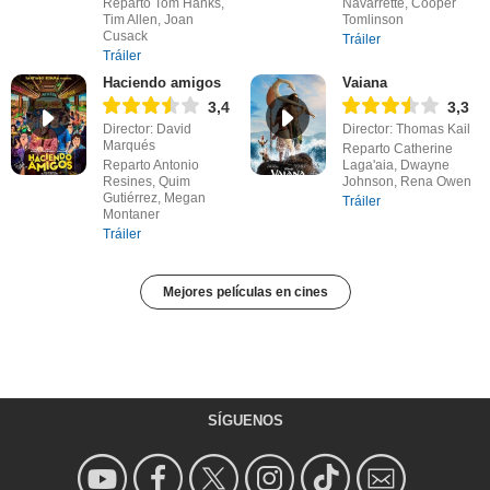
Reparto Tom Hanks,
Navarrette, Cooper
Tim Allen, Joan
Tomlinson
Cusack
Tráiler
Tráiler
Haciendo amigos
Vaiana
3,4
3,3
Director: David
Director: Thomas Kail
Marqués
Reparto Catherine
Reparto Antonio
Laga'aia, Dwayne
Resines, Quim
Johnson, Rena Owen
Gutiérrez, Megan
Tráiler
Montaner
Tráiler
Mejores películas en cines
SÍGUENOS