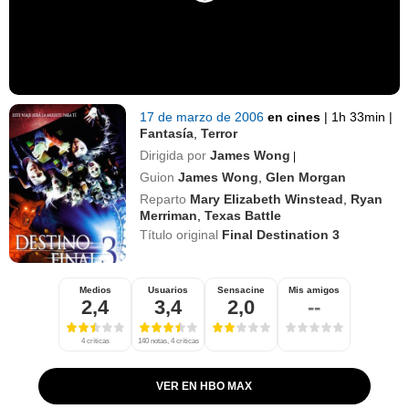
17 de marzo de 2006
en cines
|
1h 33min
|
Fantasía
,
Terror
Dirigida por
James Wong
|
Guion
James Wong
,
Glen Morgan
Reparto
Mary Elizabeth Winstead
,
Ryan
Merriman
,
Texas Battle
Título original
Final Destination 3
Medios
Usuarios
Sensacine
Mis amigos
2,4
3,4
2,0
--
4 críticas
140 notas, 4 críticas
VER EN HBO MAX