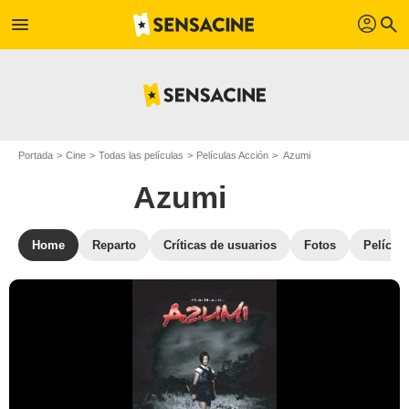
profil
menu
search
Portada
Cine
Todas las películas
Películas Acción
Azumi
Azumi
Home
Reparto
Críticas de usuarios
Fotos
Película