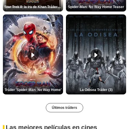
Star Trek II: la ira de Khan Tráiler VO
Spider-Man: No Way Home Teaser
Tráiler 'Spider-Man: No Way Home'
La Odisea Tráiler (3)
Últimos tráilers
Las mejores películas en cines