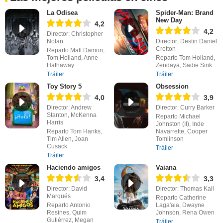
La Odisea
Spider-Man: Brand
New Day
4,2
4,2
Director: Christopher
Nolan
Director: Destin Daniel
Cretton
Reparto Matt Damon,
Tom Holland, Anne
Reparto Tom Holland,
Hathaway
Zendaya, Sadie Sink
Tráiler
Tráiler
Toy Story 5
Obsession
4,0
3,9
Director: Andrew
Director: Curry Barker
Stanton, McKenna
Reparto Michael
Harris
Johnston (II), Inde
Reparto Tom Hanks,
Navarrette, Cooper
Tim Allen, Joan
Tomlinson
Cusack
Tráiler
Tráiler
Haciendo amigos
Vaiana
3,4
3,3
Director: David
Director: Thomas Kail
Marqués
Reparto Catherine
Reparto Antonio
Laga'aia, Dwayne
Resines, Quim
Johnson, Rena Owen
Gutiérrez, Megan
Tráiler