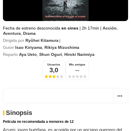
Fecha de estreno desconocida
en cines
|
2h 17min
|
Acción
,
Aventura
,
Drama
Dirigida por
Ryûhei Kitamura
|
Guion
Isao Kiriyama
,
Rikiya Mizushima
Reparto
Aya Ueto
,
Shun Oguri
,
Hiroki Narimiya
Usuarios
Mis amigos
3,0
--
Sinopsis
Pelicula no recomendada a menores de 12
Azumi, joven huérfana, es acogida por un anciano guerrero del