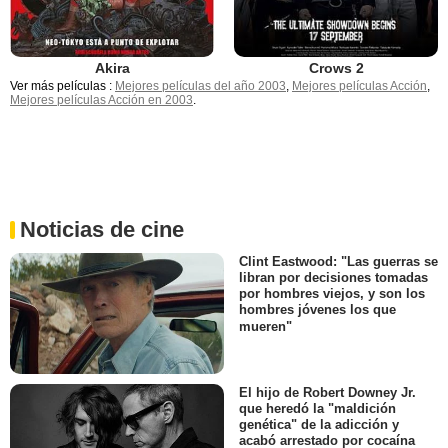
Crows 2
Akira
Ver más películas :
Mejores películas del año 2003
,
Mejores películas Acción
,
Mejores películas Acción en 2003
.
Noticias de cine
Clint Eastwood: "Las guerras se
libran por decisiones tomadas
por hombres viejos, y son los
hombres jóvenes los que
mueren"
El hijo de Robert Downey Jr.
que heredó la "maldición
genética" de la adicción y
acabó arrestado por cocaína