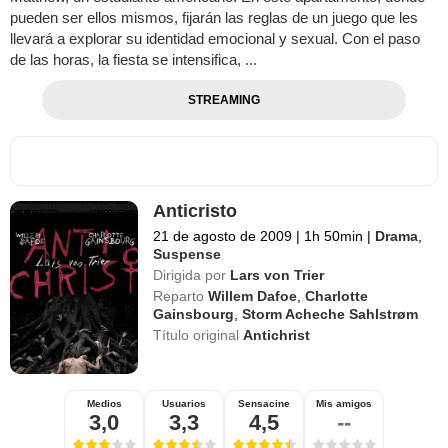
pueden ser ellos mismos, fijarán las reglas de un juego que les
llevará a explorar su identidad emocional y sexual. Con el paso
de las horas, la fiesta se intensifica, ...
STREAMING
Anticristo
21 de agosto de 2009
|
1h 50min
|
Drama
,
Suspense
Dirigida por
Lars von Trier
Reparto
Willem Dafoe
,
Charlotte
Gainsbourg
,
Storm Acheche Sahlstrøm
Título original
Antichrist
Medios
Usuarios
Sensacine
Mis amigos
3,0
3,3
4,5
--