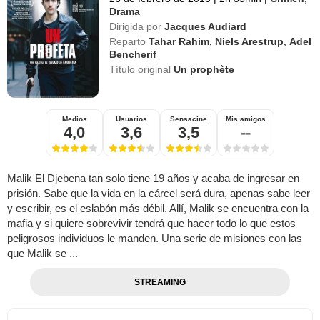
Drama
Dirigida por
Jacques Audiard
Reparto
Tahar Rahim
,
Niels Arestrup
,
Adel
Bencherif
Título original
Un prophète
Medios
Usuarios
Sensacine
Mis amigos
4,0
3,6
3,5
--
Malik El Djebena tan solo tiene 19 años y acaba de ingresar en
prisión. Sabe que la vida en la cárcel será dura, apenas sabe leer
y escribir, es el eslabón más débil. Allí, Malik se encuentra con la
mafia y si quiere sobrevivir tendrá que hacer todo lo que estos
peligrosos individuos le manden. Una serie de misiones con las
que Malik se ...
STREAMING