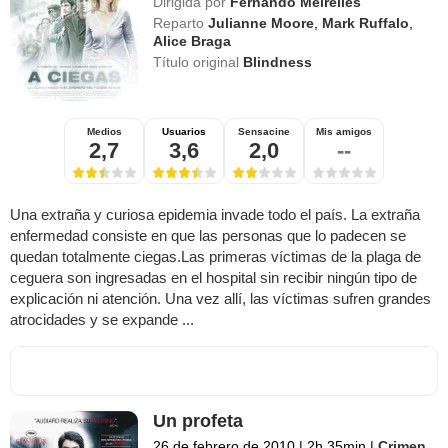
Dirigida por
Fernando Meirelles
Reparto
Julianne Moore
,
Mark Ruffalo
,
Alice Braga
Título original
Blindness
Medios
Usuarios
Sensacine
Mis amigos
2,7
3,6
2,0
--
Una extraña y curiosa epidemia invade todo el país. La extraña
enfermedad consiste en que las personas que lo padecen se
quedan totalmente ciegas.Las primeras víctimas de la plaga de
ceguera son ingresadas en el hospital sin recibir ningún tipo de
explicación ni atención. Una vez allí, las víctimas sufren grandes
atrocidades y se expande ...
Un profeta
26 de febrero de 2010
|
2h 35min
|
Crimen
,