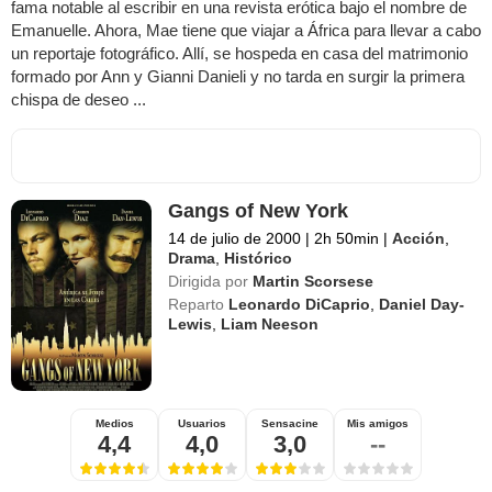
fama notable al escribir en una revista erótica bajo el nombre de
Emanuelle. Ahora, Mae tiene que viajar a África para llevar a cabo
un reportaje fotográfico. Allí, se hospeda en casa del matrimonio
formado por Ann y Gianni Danieli y no tarda en surgir la primera
chispa de deseo ...
Gangs of New York
14 de julio de 2000
|
2h 50min
|
Acción
,
Drama
,
Histórico
Dirigida por
Martin Scorsese
Reparto
Leonardo DiCaprio
,
Daniel Day-
Lewis
,
Liam Neeson
Medios
Usuarios
Sensacine
Mis amigos
4,4
4,0
3,0
--