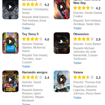
New Day
4,2
4,2
Director: Christopher
Nolan
Director: Destin Daniel
Cretton
Reparto Matt Damon,
Tom Holland, Anne
Reparto Tom Holland,
Hathaway
Zendaya, Sadie Sink
Tráiler
Tráiler
Toy Story 5
Obsession
4,0
3,9
Director: Andrew
Director: Curry Barker
Stanton, McKenna
Reparto Michael
Harris
Johnston (II), Inde
Reparto Tom Hanks,
Navarrette, Cooper
Tim Allen, Joan
Tomlinson
Cusack
Tráiler
Tráiler
Haciendo amigos
Vaiana
3,4
3,3
Director: David
Director: Thomas Kail
Marqués
Reparto Catherine
Reparto Antonio
Laga'aia, Dwayne
Resines, Quim
Johnson, Rena Owen
Gutiérrez, Megan
Tráiler
Montaner
Tráiler