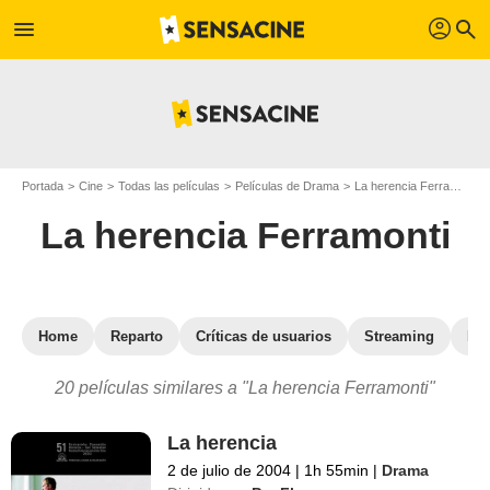
profil
menu
search
Portada
Cine
Todas las películas
Películas de Drama
La herencia Ferramonti
La herencia Ferramonti
Home
Reparto
Críticas de usuarios
Streaming
Fot
20 películas similares a "La herencia Ferramonti"
La herencia
2 de julio de 2004
|
1h 55min
|
Drama