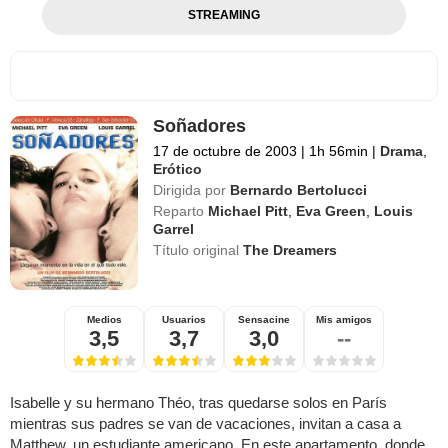
STREAMING
Soñadores
17 de octubre de 2003
|
1h 56min
|
Drama
,
Erótico
Dirigida por
Bernardo Bertolucci
Reparto
Michael Pitt
,
Eva Green
,
Louis
Garrel
Título original
The Dreamers
Medios
Usuarios
Sensacine
Mis amigos
3,5
3,7
3,0
--
Isabelle y su hermano Théo, tras quedarse solos en París
mientras sus padres se van de vacaciones, invitan a casa a
Matthew, un estudiante americano. En este apartamento, donde