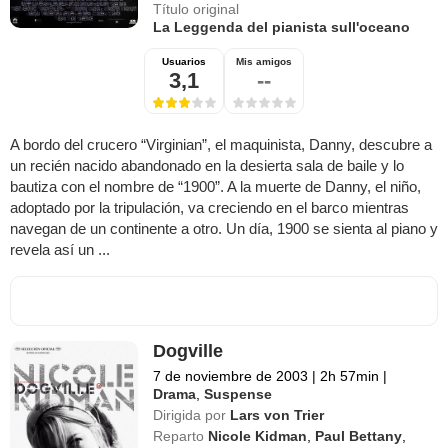
Título original
La Leggenda del pianista sull'oceano
Usuarios
Mis amigos
3,1
--
A bordo del crucero “Virginian”, el maquinista, Danny, descubre a
un recién nacido abandonado en la desierta sala de baile y lo
bautiza con el nombre de “1900”. A la muerte de Danny, el niño,
adoptado por la tripulación, va creciendo en el barco mientras
navegan de un continente a otro. Un día, 1900 se sienta al piano y
revela así un ...
Dogville
7 de noviembre de 2003
|
2h 57min
|
Drama
,
Suspense
Dirigida por
Lars von Trier
Reparto
Nicole Kidman
,
Paul Bettany
,