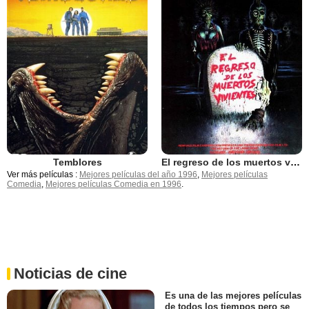
Temblores
El regreso de los muertos vivientes
Ver más películas :
Mejores películas del año 1996
,
Mejores películas
Comedia
,
Mejores películas Comedia en 1996
.
Noticias de cine
Es una de las mejores películas
de todos los tiempos pero se