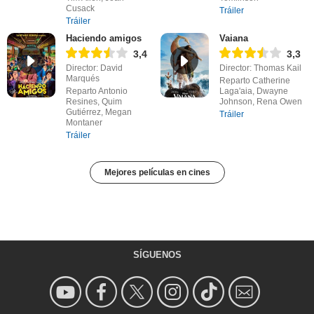
Cusack
Tráiler
Tráiler
Haciendo amigos
Vaiana
3,4
3,3
Director: David
Director: Thomas Kail
Marqués
Reparto Catherine
Reparto Antonio
Laga'aia, Dwayne
Resines, Quim
Johnson, Rena Owen
Gutiérrez, Megan
Tráiler
Montaner
Tráiler
Mejores películas en cines
SÍGUENOS