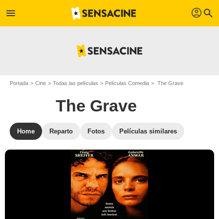
profil
menu
search
Portada
Cine
Todas las películas
Películas Comedia
The Grave
The Grave
Home
Reparto
Fotos
Películas similares