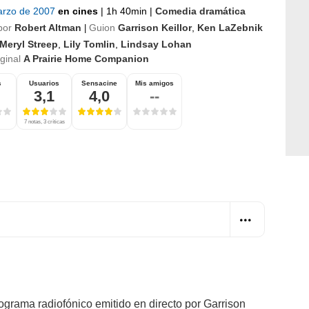
arzo de 2007
en cines
|
1h 40min
|
Comedia dramática
por
Robert Altman
Guion
Garrison Keillor
,
Ken LaZebnik
|
Meryl Streep
,
Lily Tomlin
,
Lindsay Lohan
iginal
A Prairie Home Companion
s
Usuarios
Sensacine
Mis amigos
3,1
4,0
--
7 notas, 3 críticas
ograma radiofónico emitido en directo por Garrison