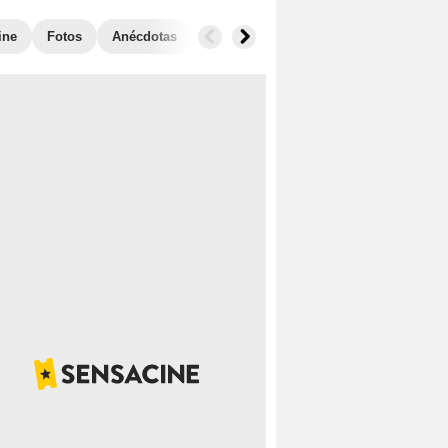
ine
Fotos
Anécdotas
Taquilla
Películas similares