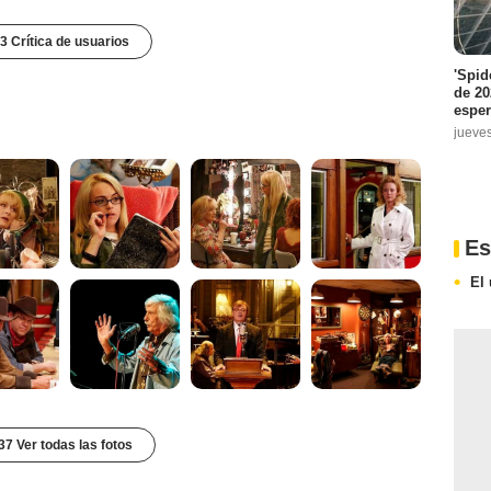
3 Crítica de usuarios
'Spid
de 20
espe
jueve
Es
El
37 Ver todas las fotos