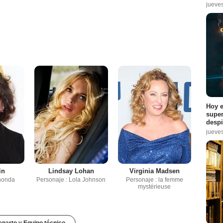
jueve
Hoy e
super
despi
jueve
in
Lindsay Lohan
Virginia Madsen
honda
Personaje : Lola Johnson
Personaje : la femme
mystérieuse
parto y Equipo técnico