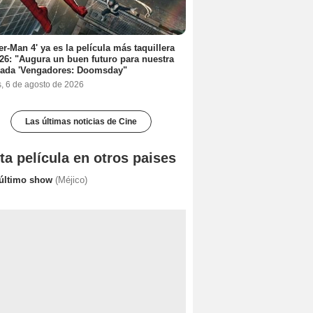
er-Man 4' ya es la película más taquillera
26: "Augura un buen futuro para nuestra
rada 'Vengadores: Doomsday"
s, 6 de agosto de 2026
Las últimas noticias de Cine
ta película en otros paises
 último show
(Méjico)