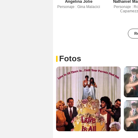
Angelina Jolie
Nathaniel Ma
Personaje : Gina Malacici
Personaje : R
Capamez
Re
Fotos