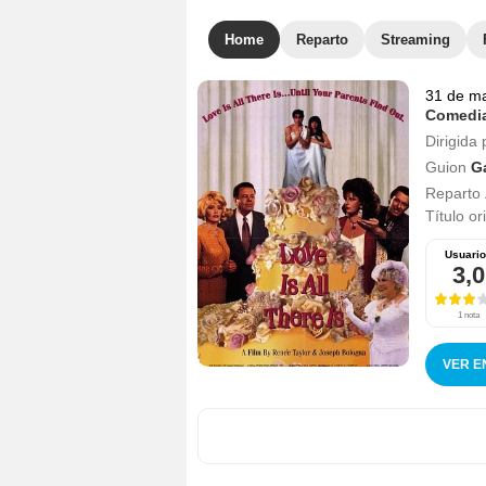
Home
Reparto
Streaming
31 de m
Comedi
Dirigida 
Guion
G
Reparto
Título or
Usuari
3,0
1 nota
VER E