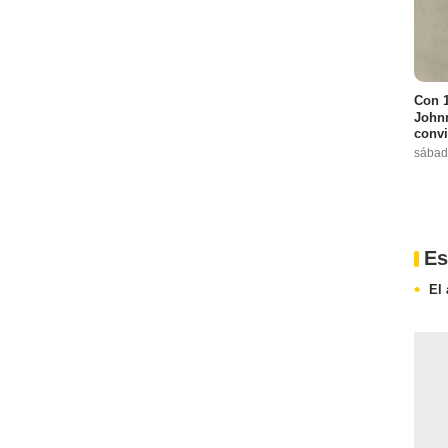
Con 1
Johnn
convi
sábad
Es
El