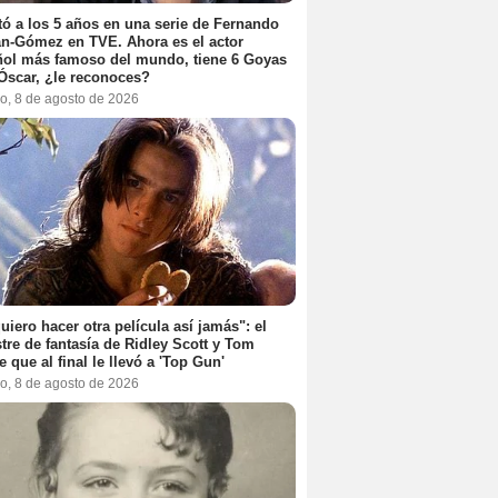
ó a los 5 años en una serie de Fernando
n-Gómez en TVE. Ahora es el actor
ol más famoso del mundo, tiene 6 Goyas
Óscar, ¿le reconoces?
o, 8 de agosto de 2026
uiero hacer otra película así jamás": el
tre de fantasía de Ridley Scott y Tom
e que al final le llevó a 'Top Gun'
o, 8 de agosto de 2026