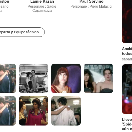
rston
Lainie Kazan
Paul Sorvino
osario
Personaje : Sadie
Personaje : Piero Malacici
za
Capamezza
parto y Equipo técnico
Anaki
todos
sábad
Llevo
'Spid
aún n