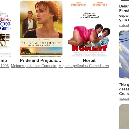
Debut
Ferná
españ
y un 
sábad
ump
Pride and Prejudice (Orgullo y prejuicio)
Norbit
 1996
,
Mejores películas Comedia
,
Mejores películas Comedia en
"No q
desas
Cruis
sábad