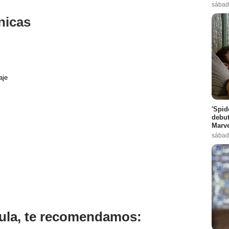
sábad
nicas
aje
'Spid
debut
Marve
sábad
ícula, te recomendamos: