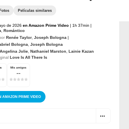
Fotos
Películas similares
ayo de 2026
en Amazon Prime Video
|
1h 37min
|
a
,
Romántico
por
Renée Taylor
,
Joseph Bologna
|
abriel Bologna
,
Joseph Bologna
Angelina Jolie
,
Nathaniel Marston
,
Lainie Kazan
iginal
Love Is All There Is
os
Mis amigos
--
N AMAZON PRIME VIDEO