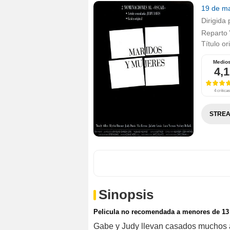
19 de m
Dirigida 
Reparto
Título or
Medio
4,1
4 críticas
STREA
Sinopsis
Pelicula no recomendada a menores de 13
Gabe y Judy llevan casados muchos a