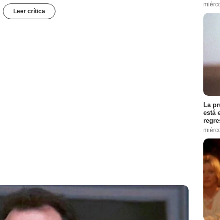
miérc
Leer crítica
La pr
está 
regre
miérc