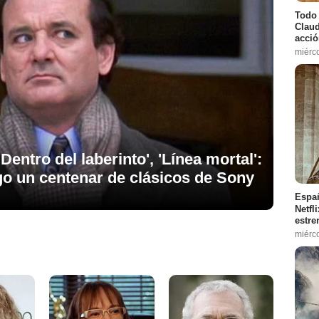
Todo 
Claud
acció
miérc
Dentro del laberinto', 'Línea mortal':
go un centenar de clásicos de Sony
Españ
Netfl
estre
miérc