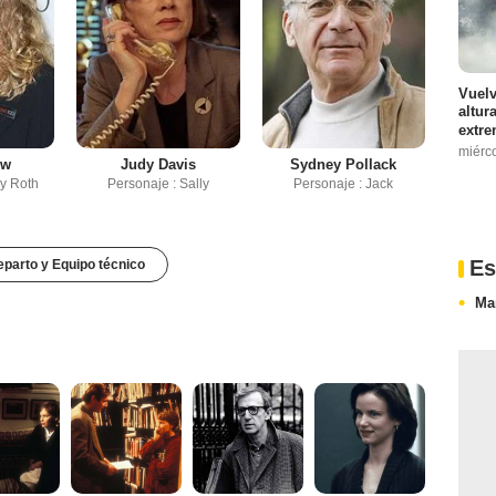
Vuelv
altur
extre
miérc
ow
Judy Davis
Sydney Pollack
dy Roth
Personaje : Sally
Personaje : Jack
Es
parto y Equipo técnico
Ma