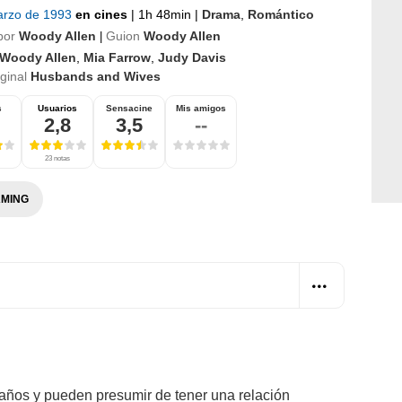
arzo de 1993
en cines
|
1h 48min
|
Drama
,
Romántico
por
Woody Allen
Guion
Woody Allen
|
Woody Allen
,
Mia Farrow
,
Judy Davis
iginal
Husbands and Wives
s
Usuarios
Sensacine
Mis amigos
2,8
3,5
--
23 notas
MING
ños y pueden presumir de tener una relación