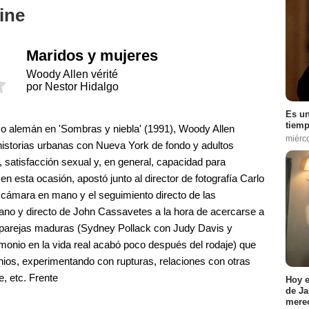
ine
Maridos y mujeres
Woody Allen vérité
por Nestor Hidalgo
Es un
tiemp
 alemán en 'Sombras y niebla' (1991), Woody Allen
miérc
historias urbanas con Nueva York de fondo y adultos
 satisfacción sexual y, en general, capacidad para
en esta ocasión, apostó junto al director de fotografía Carlo
a cámara en mano y el seguimiento directo de las
iviano y directo de John Cassavetes a la hora de acercarse a
s parejas maduras (Sydney Pollack con Judy Davis y
onio en la vida real acabó poco después del rodaje) que
onios, experimentando con rupturas, relaciones con otras
, etc. Frente
Hoy e
de Ja
merec