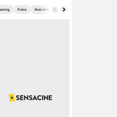
eaming
Fotos
Anécdotas
Películas similares