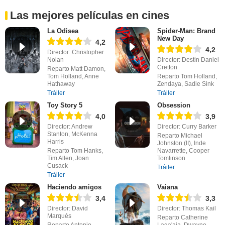
Las mejores películas en cines
La Odisea
Spider-Man: Brand
New Day
4,2
4,2
Director: Christopher
Nolan
Director: Destin Daniel
Cretton
Reparto Matt Damon,
Tom Holland, Anne
Reparto Tom Holland,
Hathaway
Zendaya, Sadie Sink
Tráiler
Tráiler
Toy Story 5
Obsession
4,0
3,9
Director: Andrew
Director: Curry Barker
Stanton, McKenna
Reparto Michael
Harris
Johnston (II), Inde
Reparto Tom Hanks,
Navarrette, Cooper
Tim Allen, Joan
Tomlinson
Cusack
Tráiler
Tráiler
Haciendo amigos
Vaiana
3,4
3,3
Director: David
Director: Thomas Kail
Marqués
Reparto Catherine
Reparto Antonio
Laga'aia, Dwayne