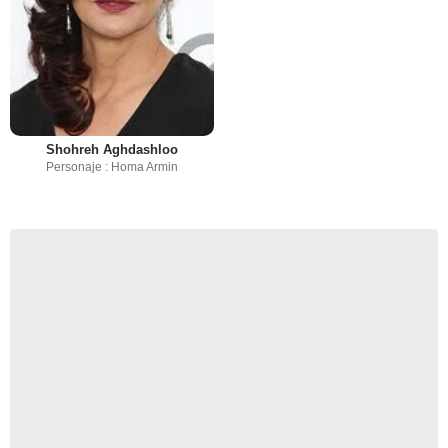
Shohreh Aghdashloo
Personaje : Homa Armin