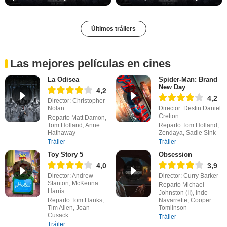
Últimos tráilers
Las mejores películas en cines
La Odisea
Spider-Man: Brand
New Day
4,2
4,2
Director: Christopher
Nolan
Director: Destin Daniel
Cretton
Reparto Matt Damon,
Tom Holland, Anne
Reparto Tom Holland,
Hathaway
Zendaya, Sadie Sink
Tráiler
Tráiler
Toy Story 5
Obsession
4,0
3,9
Director: Andrew
Director: Curry Barker
Stanton, McKenna
Reparto Michael
Harris
Johnston (II), Inde
Reparto Tom Hanks,
Navarrette, Cooper
Tim Allen, Joan
Tomlinson
Cusack
Tráiler
Tráiler