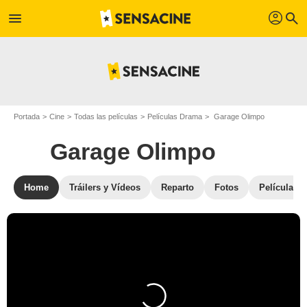
profil
menu
search
Portada
Cine
Todas las películas
Películas Drama
Garage Olimpo
Garage Olimpo
Home
Tráilers y Vídeos
Reparto
Fotos
Películas s