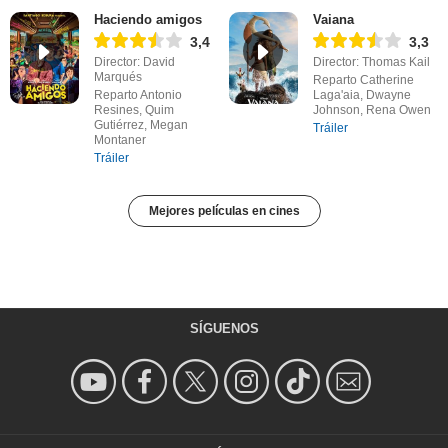
Haciendo amigos
Vaiana
3,4
3,3
Director: David
Director: Thomas Kail
Marqués
Reparto Catherine
Reparto Antonio
Laga'aia, Dwayne
Resines, Quim
Johnson, Rena Owen
Gutiérrez, Megan
Tráiler
Montaner
Tráiler
Mejores películas en cines
SÍGUENOS