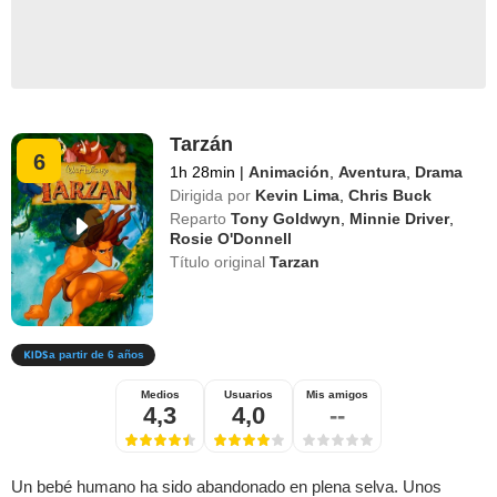
Tarzán
6
1h 28min
|
Animación
,
Aventura
,
Drama
Dirigida por
Kevin Lima
,
Chris Buck
Reparto
Tony Goldwyn
,
Minnie Driver
,
Rosie O'Donnell
Título original
Tarzan
a partir de 6 años
Medios
Usuarios
Mis amigos
4,3
4,0
--
Un bebé humano ha sido abandonado en plena selva. Unos