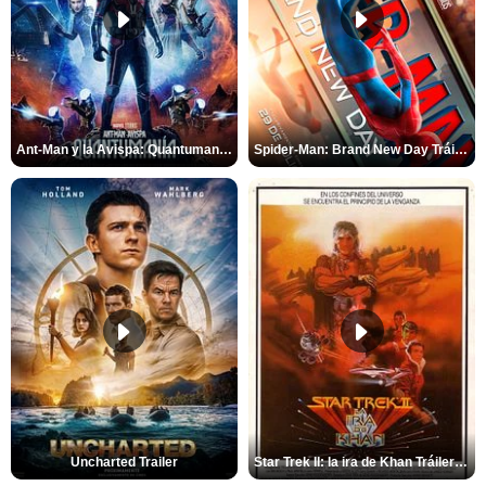
Ant-Man y la Avispa: Quantumanía Tráiler (2)
Spider-Man: Brand New Day Tráiler (3)
Uncharted Trailer
Star Trek II: la ira de Khan Tráiler VO