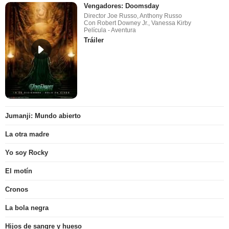
Vengadores: Doomsday
Director Joe Russo, Anthony Russo
Con Robert Downey Jr., Vanessa Kirby
Película - Aventura
Tráiler
Jumanji: Mundo abierto
La otra madre
Yo soy Rocky
El motín
Cronos
La bola negra
Hijos de sangre y hueso