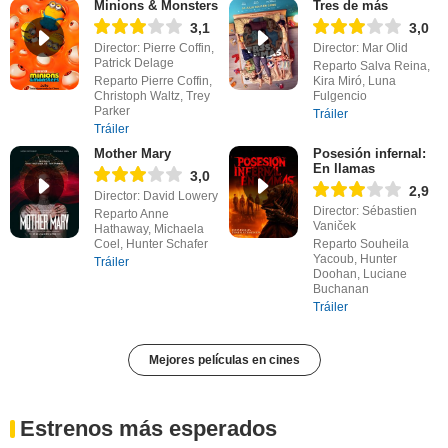
Minions & Monsters
Tres de más
3,1
3,0
Director: Pierre Coffin,
Director: Mar Olid
Patrick Delage
Reparto Salva Reina,
Reparto Pierre Coffin,
Kira Miró, Luna
Christoph Waltz, Trey
Fulgencio
Parker
Tráiler
Tráiler
Mother Mary
Posesión infernal:
En llamas
3,0
2,9
Director: David Lowery
Director: Sébastien
Reparto Anne
Vaniček
Hathaway, Michaela
Coel, Hunter Schafer
Reparto Souheila
Yacoub, Hunter
Tráiler
Doohan, Luciane
Buchanan
Tráiler
Mejores películas en cines
Estrenos más esperados