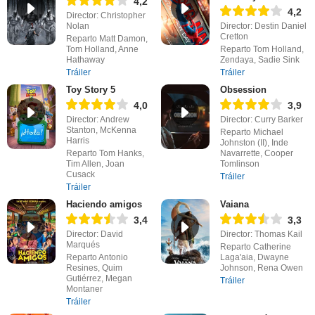
4,2
4,2
Director: Christopher
Nolan
Director: Destin Daniel
Cretton
Reparto Matt Damon,
Tom Holland, Anne
Reparto Tom Holland,
Hathaway
Zendaya, Sadie Sink
Tráiler
Tráiler
Toy Story 5
Obsession
4,0
3,9
Director: Andrew
Director: Curry Barker
Stanton, McKenna
Reparto Michael
Harris
Johnston (II), Inde
Reparto Tom Hanks,
Navarrette, Cooper
Tim Allen, Joan
Tomlinson
Cusack
Tráiler
Tráiler
Haciendo amigos
Vaiana
3,4
3,3
Director: David
Director: Thomas Kail
Marqués
Reparto Catherine
Reparto Antonio
Laga'aia, Dwayne
Resines, Quim
Johnson, Rena Owen
Gutiérrez, Megan
Tráiler
Montaner
Tráiler