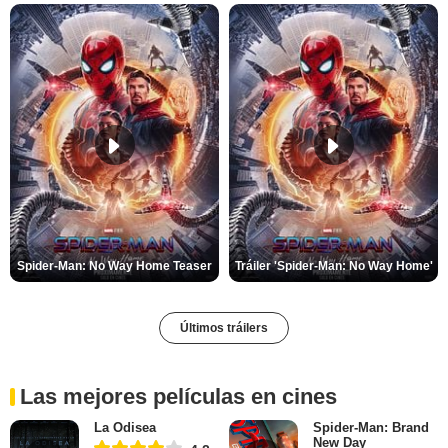
Spider-Man: No Way Home Teaser
Tráiler 'Spider-Man: No Way Home'
Últimos tráilers
Las mejores películas en cines
La Odisea
Spider-Man: Brand
New Day