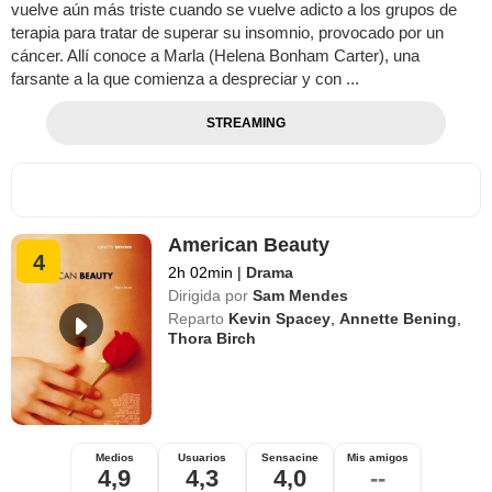
vuelve aún más triste cuando se vuelve adicto a los grupos de
terapia para tratar de superar su insomnio, provocado por un
cáncer. Allí conoce a Marla (Helena Bonham Carter), una
farsante a la que comienza a despreciar y con ...
STREAMING
American Beauty
4
2h 02min
|
Drama
Dirigida por
Sam Mendes
Reparto
Kevin Spacey
,
Annette Bening
,
Thora Birch
Medios
Usuarios
Sensacine
Mis amigos
4,9
4,3
4,0
--