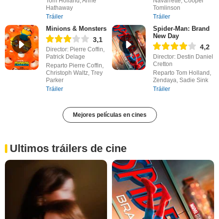
Tom Holland, Anne
Navarrette, Cooper
Hathaway
Tomlinson
Tráiler
Tráiler
Minions & Monsters
Spider-Man: Brand
New Day
3,1
4,2
Director: Pierre Coffin,
Patrick Delage
Director: Destin Daniel
Cretton
Reparto Pierre Coffin,
Christoph Waltz, Trey
Reparto Tom Holland,
Parker
Zendaya, Sadie Sink
Tráiler
Tráiler
Mejores películas en cines
Ultimos tráilers de cine