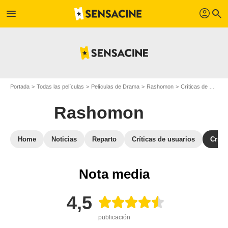
profil
menu
search
Portada
Todas las películas
Películas de Drama
Rashomon
Críticas de Rashomon
Rashomon
Home
Noticias
Reparto
Críticas de usuarios
Críti
Nota media
4,5
publicación