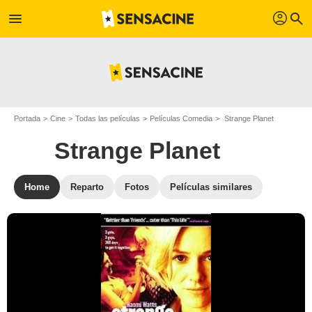
profil
menu
search
Portada
Cine
Todas las películas
Películas Comedia
Strange Planet
Strange Planet
Home
Reparto
Fotos
Películas similares