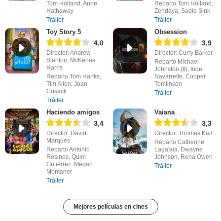
Tom Holland, Anne
Reparto Tom Holland,
Hathaway
Zendaya, Sadie Sink
Tráiler
Tráiler
Toy Story 5
Obsession
4,0
3,9
Director: Andrew
Director: Curry Barker
Stanton, McKenna
Reparto Michael
Harris
Johnston (II), Inde
Reparto Tom Hanks,
Navarrette, Cooper
Tim Allen, Joan
Tomlinson
Cusack
Tráiler
Tráiler
Haciendo amigos
Vaiana
3,4
3,3
Director: David
Director: Thomas Kail
Marqués
Reparto Catherine
Reparto Antonio
Laga'aia, Dwayne
Resines, Quim
Johnson, Rena Owen
Gutiérrez, Megan
Tráiler
Montaner
Tráiler
Mejores películas en cines