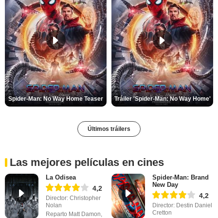
Spider-Man: No Way Home Teaser
Tráiler 'Spider-Man: No Way Home'
Últimos tráilers
Las mejores películas en cines
La Odisea
Spider-Man: Brand
New Day
4,2
4,2
Director: Christopher
Nolan
Director: Destin Daniel
Cretton
Reparto Matt Damon,