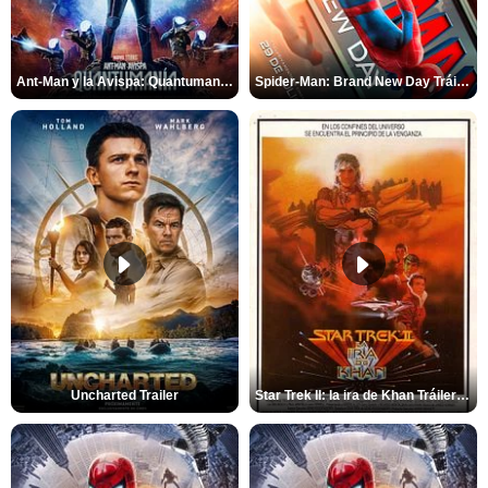
Ant-Man y la Avispa: Quantumanía Tráiler (2)
Spider-Man: Brand New Day Tráiler (3)
Uncharted Trailer
Star Trek II: la ira de Khan Tráiler VO