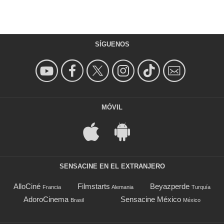
SÍGUENOS
MÓVIL
SENSACINE EN EL EXTRANJERO
AlloCiné
Filmstarts
Beyazperde
Francia
Alemania
Turquía
AdoroCinema
Sensacine México
Brasil
México