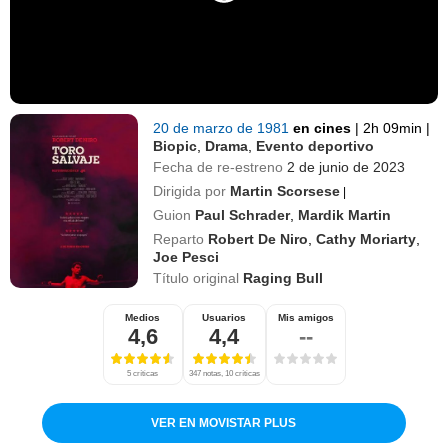
20 de marzo de 1981
en cines
|
2h 09min
|
Biopic
,
Drama
,
Evento deportivo
Fecha de re-estreno
2 de junio de 2023
Dirigida por
Martin Scorsese
|
Guion
Paul Schrader
,
Mardik Martin
Reparto
Robert De Niro
,
Cathy Moriarty
,
Joe Pesci
Título original
Raging Bull
Medios
Usuarios
Mis amigos
4,6
4,4
--
5 críticas
347 notas, 10 críticas
VER EN MOVISTAR PLUS