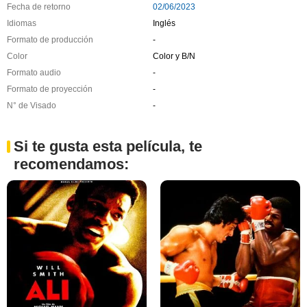
Fecha de retorno
02/06/2023
Idiomas
Inglés
Formato de producción
-
Color
Color y B/N
Formato audio
-
Formato de proyección
-
N° de Visado
-
Si te gusta esta película, te
recomendamos: