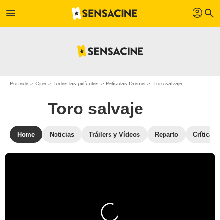
profil
menu
search
Portada
Cine
Todas las películas
Películas Drama
Toro salvaje
Toro salvaje
Home
Noticias
Tráilers y Vídeos
Reparto
Críticas