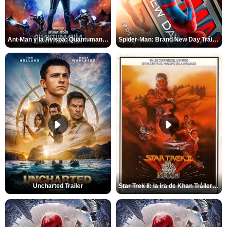
Ant-Man y la Avispa: Quantumanía Tráiler (2)
Spider-Man: Brand New Day Tráiler (3)
Uncharted Trailer
Star Trek II: la ira de Khan Tráiler VO