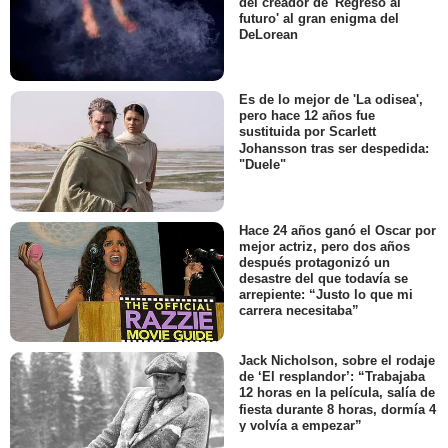
del creador de 'Regreso al
futuro' al gran enigma del
DeLorean
Es de lo mejor de 'La odisea',
pero hace 12 años fue
sustituida por Scarlett
Johansson tras ser despedida:
"Duele"
Hace 24 años ganó el Oscar por
mejor actriz, pero dos años
después protagonizó un
desastre del que todavía se
arrepiente: “Justo lo que mi
carrera necesitaba”
Jack Nicholson, sobre el rodaje
de ‘El resplandor’: “Trabajaba
12 horas en la película, salía de
fiesta durante 8 horas, dormía 4
y volvía a empezar”