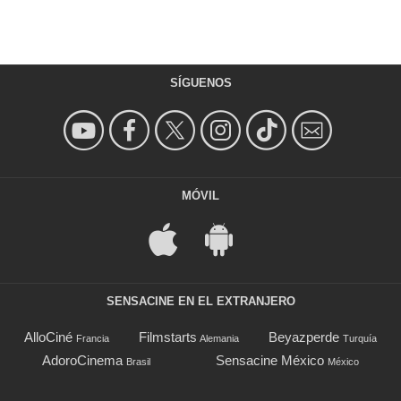
SÍGUENOS
MÓVIL
SENSACINE EN EL EXTRANJERO
AlloCiné
Filmstarts
Beyazperde
Francia
Alemania
Turquía
AdoroCinema
Sensacine México
Brasil
México