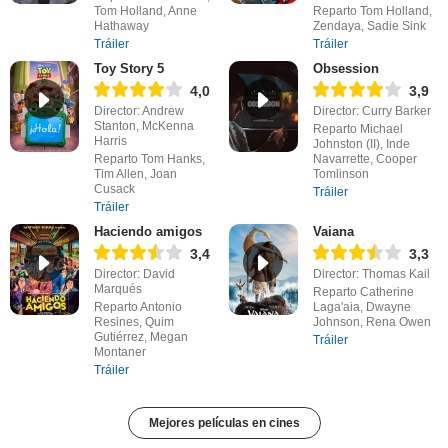
Tom Holland, Anne
Reparto Tom Holland,
Hathaway
Zendaya, Sadie Sink
Tráiler
Tráiler
Toy Story 5
Obsession
4,0
3,9
Director: Andrew
Director: Curry Barker
Stanton, McKenna
Reparto Michael
Harris
Johnston (II), Inde
Reparto Tom Hanks,
Navarrette, Cooper
Tim Allen, Joan
Tomlinson
Cusack
Tráiler
Tráiler
Haciendo amigos
Vaiana
3,4
3,3
Director: David
Director: Thomas Kail
Marqués
Reparto Catherine
Reparto Antonio
Laga'aia, Dwayne
Resines, Quim
Johnson, Rena Owen
Gutiérrez, Megan
Tráiler
Montaner
Tráiler
Mejores películas en cines