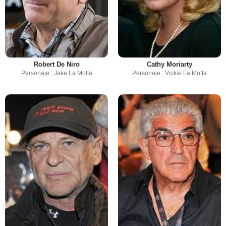
Robert De Niro
Cathy Moriarty
Personaje : Jake La Motta
Personaje : Vickie La Motta