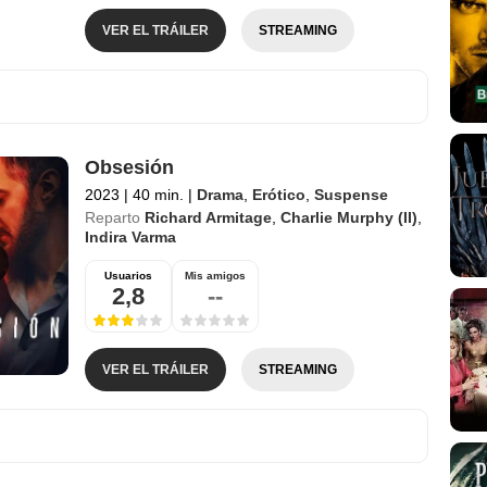
VER EL TRÁILER
STREAMING
Obsesión
2023
|
40 min.
|
Drama
,
Erótico
,
Suspense
Reparto
Richard Armitage
,
Charlie Murphy (II)
,
Indira Varma
Usuarios
Mis amigos
2,8
--
VER EL TRÁILER
STREAMING