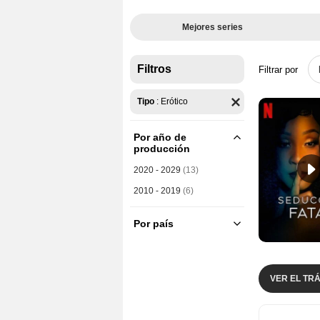
Mejores series
Filtros
Filtrar por
Tipo
:
Erótico
Por año de
producción
2020 - 2029
(13)
2010 - 2019
(6)
Por país
España
(4)
EE.UU.
(2)
Brasil
(1)
VER EL TRÁ
Gran Bretaña
(1)
Japón
(9)