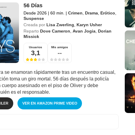
56 Días
Desde 2026
|
60 min.
|
Crimen
,
Drama
,
Erótico
,
Suspense
Creada por
Lisa Zwerling
,
Karyn Usher
Reparto
Dove Cameron
,
Avan Jogia
,
Dorian
Missick
Usuarios
Mis amigos
3,1
--
ara se enamoran rápidamente tras un encuentro casual,
ción toma un giro mortal. 56 días después la policía
 cuerpo asesinado en el piso de Oliver y debe
quién es el responsable.
ILER
VER EN AMAZON PRIME VIDEO