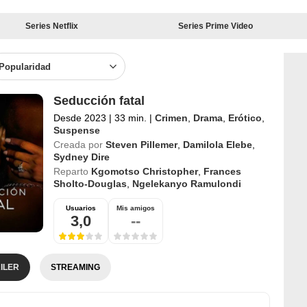
Series Netflix
Series Prime Video
Popularidad
Seducción fatal
Desde 2023
|
33 min.
|
Crimen
,
Drama
,
Erótico
,
Suspense
Creada por
Steven Pillemer
,
Damilola Elebe
,
Sydney Dire
Reparto
Kgomotso Christopher
,
Frances
Sholto-Douglas
,
Ngelekanyo Ramulondi
Usuarios
Mis amigos
3,0
--
ILER
STREAMING