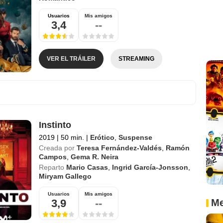
Usuarios
Mis amigos
3,4
--
VER EL TRÁILER
STREAMING
Instinto
2019
|
50 min.
|
Erótico
,
Suspense
Creada por
Teresa Fernández-Valdés
,
Ramón
Campos
,
Gema R. Neira
Reparto
Mario Casas
,
Ingrid García-Jonsson
,
Miryam Gallego
Usuarios
Mis amigos
3,9
--
Me