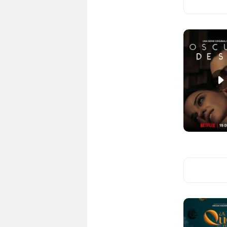
Méjico
(1)
África del Sur
(1)