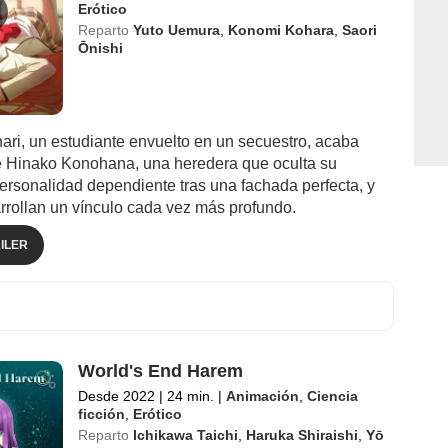
Erótico
Reparto
Yuto Uemura
,
Konomi Kohara
,
Saori
Ōnishi
nari, un estudiante envuelto en un secuestro, acaba
 Hinako Konohana, una heredera que oculta su
ersonalidad dependiente tras una fachada perfecta, y
rollan un vínculo cada vez más profundo.
ILER
World's End Harem
Desde 2022
|
24 min.
|
Animación
,
Ciencia
ficción
,
Erótico
Reparto
Ichikawa Taichi
,
Haruka Shiraishi
,
Yō