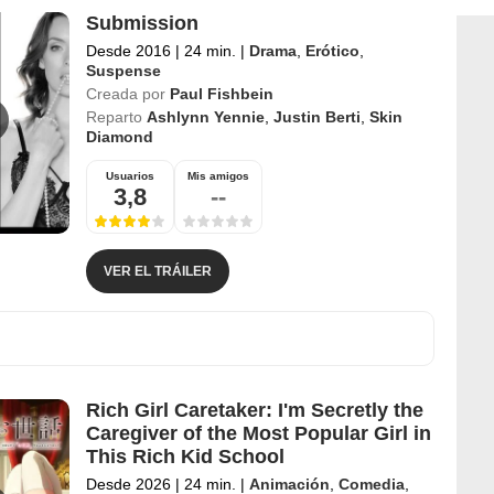
Submission
Desde 2016
|
24 min.
|
Drama
,
Erótico
,
Suspense
Creada por
Paul Fishbein
Reparto
Ashlynn Yennie
,
Justin Berti
,
Skin
Diamond
Usuarios
Mis amigos
3,8
--
VER EL TRÁILER
Rich Girl Caretaker: I'm Secretly the
Caregiver of the Most Popular Girl in
This Rich Kid School
Desde 2026
|
24 min.
|
Animación
,
Comedia
,