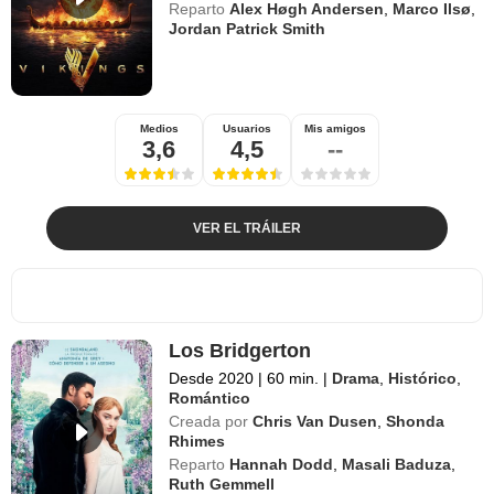
Reparto
Alex Høgh Andersen
,
Marco Ilsø
,
Jordan Patrick Smith
Medios
Usuarios
Mis amigos
3,6
4,5
--
VER EL TRÁILER
Los Bridgerton
Desde 2020
|
60 min.
|
Drama
,
Histórico
,
Romántico
Creada por
Chris Van Dusen
,
Shonda
Rhimes
Reparto
Hannah Dodd
,
Masali Baduza
,
Ruth Gemmell