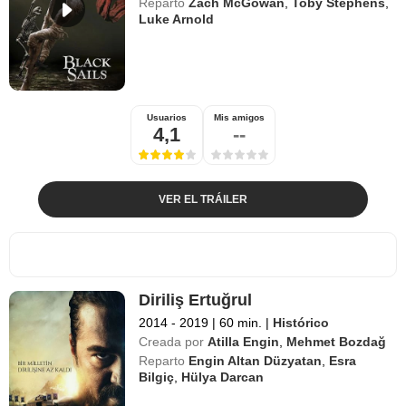
Reparto
Zach McGowan
,
Toby Stephens
,
Luke Arnold
Usuarios
Mis amigos
4,1
--
VER EL TRÁILER
Diriliş Ertuğrul
2014 - 2019
|
60 min.
|
Histórico
Creada por
Atilla Engin
,
Mehmet Bozdağ
Reparto
Engin Altan Düzyatan
,
Esra
Bilgiç
,
Hülya Darcan