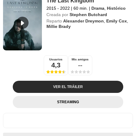
The Last Kingdom
2015 - 2022
|
60 min.
|
Drama
,
Histórico
Creada por
Stephen Butchard
Reparto
Alexander Dreymon
,
Emily Cox
,
Millie Brady
Usuarios
Mis amigos
4,3
--
VER EL TRÁILER
STREAMING