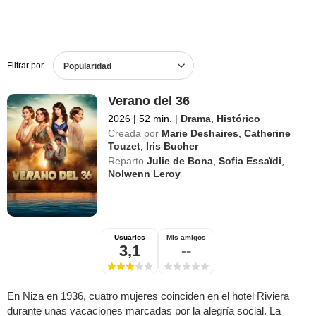
Filtrar por
Popularidad
Verano del 36
2026
|
52 min.
|
Drama
,
Histórico
Creada por
Marie Deshaires
,
Catherine
Touzet
,
Iris Bucher
Reparto
Julie de Bona
,
Sofia Essaïdi
,
Nolwenn Leroy
Usuarios
Mis amigos
3,1
--
En Niza en 1936, cuatro mujeres coinciden en el hotel Riviera
durante unas vacaciones marcadas por la alegría social. La