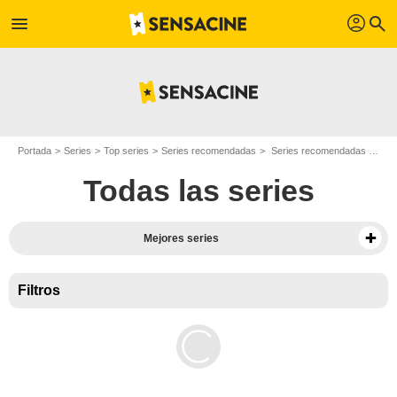
profil
menu
search
Portada
Series
Top series
Series recomendadas
Series recomendadas de histórico
Todas las series
Mejores series
Filtros