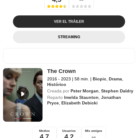
VER EL TRÁILER
STREAMING
The Crown
2016 - 2023
|
58 min.
|
Biopic
,
Drama
,
Histórico
Creada por
Peter Morgan
,
Stephen Daldry
Reparto
Imelda Staunton
,
Jonathan
Pryce
,
Elizabeth Debicki
Medios
Usuarios
Mis amigos
4,7
4,2
--