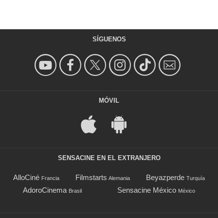
SÍGUENOS
MÓVIL
SENSACINE EN EL EXTRANJERO
AlloCiné
Filmstarts
Beyazperde
Francia
Alemania
Turquía
AdoroCinema
Sensacine México
Brasil
México