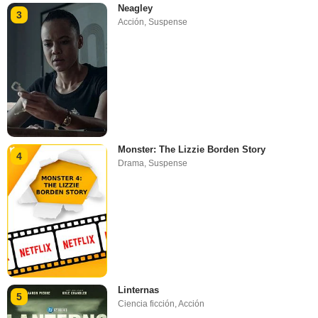
Neagley
3
Acción
,
Suspense
Monster: The Lizzie Borden Story
4
Drama
,
Suspense
Linternas
5
Ciencia ficción
,
Acción