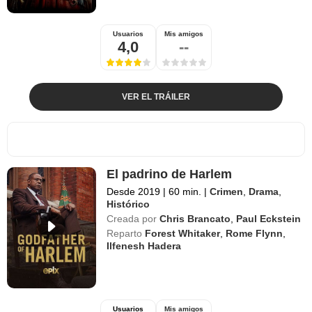
Usuarios
Mis amigos
4,0
--
VER EL TRÁILER
El padrino de Harlem
Desde 2019
|
60 min.
|
Crimen
,
Drama
,
Histórico
Creada por
Chris Brancato
,
Paul Eckstein
Reparto
Forest Whitaker
,
Rome Flynn
,
Ilfenesh Hadera
Usuarios
Mis amigos