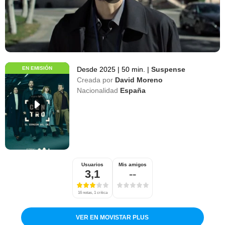
EN EMISIÓN
Desde 2025
|
50 min.
|
Suspense
Creada por
David Moreno
Nacionalidad
España
Usuarios
Mis amigos
3,1
--
16 notas, 1 crítica
VER EN MOVISTAR PLUS