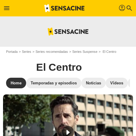
profil
menu
search
Portada
Series
Series recomendadas
Series Suspense
El Centro
El Centro
Home
Temporadas y episodios
Noticias
Vídeos
Cr