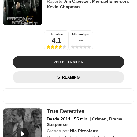
Reparto
Jim Caviezel
,
Michael Emerson
,
Kevin Chapman
Usuarios
Mis amigos
4,1
--
VER EL TRÁILER
STREAMING
True Detective
Desde 2014
|
55 min.
|
Crimen
,
Drama
,
Suspense
Creada por
Nic Pizzolatto