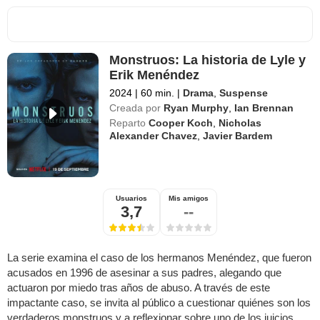
Monstruos: La historia de Lyle y
Erik Menéndez
2024
|
60 min.
|
Drama
,
Suspense
Creada por
Ryan Murphy
,
Ian Brennan
Reparto
Cooper Koch
,
Nicholas
Alexander Chavez
,
Javier Bardem
Usuarios
Mis amigos
3,7
--
La serie examina el caso de los hermanos Menéndez, que fueron
acusados en 1996 de asesinar a sus padres, alegando que
actuaron por miedo tras años de abuso. A través de este
impactante caso, se invita al público a cuestionar quiénes son los
verdaderos monstruos y a reflexionar sobre uno de los juicios