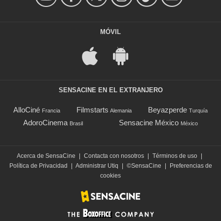
MÓVIL
SENSACINE EN EL EXTRANJERO
AlloCiné
Filmstarts
Beyazperde
Francia
Alemania
Turquía
AdoroCinema
Sensacine México
Brasil
México
Acerca de SensaCine
|
Contacta con nosotros
|
Términos de uso
|
Política de Privacidad
|
Administrar Utiq
|
©SensaCine
|
Preferencias de
cookies