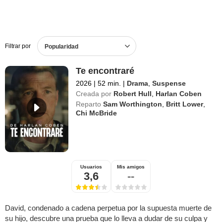
Filtrar por
Popularidad
Te encontraré
2026
|
52 min.
|
Drama
,
Suspense
Creada por
Robert Hull
,
Harlan Coben
Reparto
Sam Worthington
,
Britt Lower
,
Chi McBride
Usuarios
Mis amigos
3,6
--
David, condenado a cadena perpetua por la supuesta muerte de
su hijo, descubre una prueba que lo lleva a dudar de su culpa y