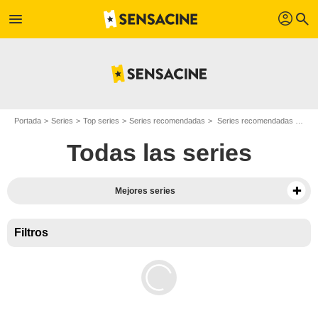
profil
menu
search
Portada
Series
Top series
Series recomendadas
Series recomendadas de suspense
Todas las series
Mejores series
Filtros