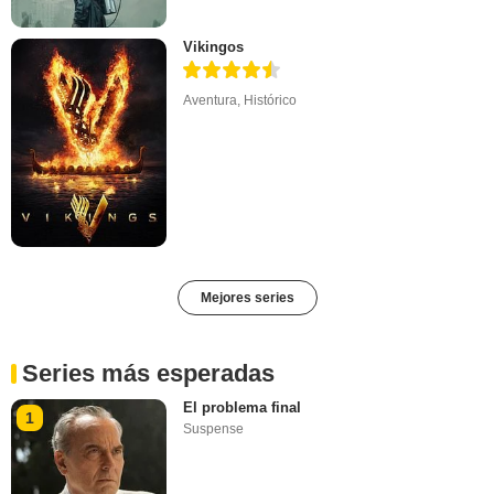
Vikingos
Aventura
,
Histórico
Mejores series
Series más esperadas
El problema final
1
Suspense