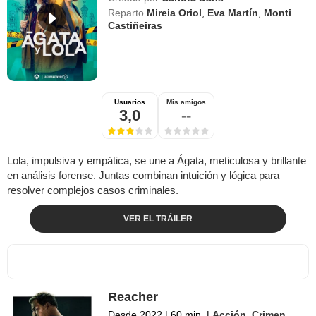
Reparto
Mireia Oriol
,
Eva Martín
,
Monti
Castiñeiras
Usuarios
Mis amigos
3,0
--
Lola, impulsiva y empática, se une a Ágata, meticulosa y brillante
en análisis forense. Juntas combinan intuición y lógica para
resolver complejos casos criminales.
VER EL TRÁILER
Reacher
Desde 2022
|
60 min.
|
Acción
,
Crimen
,