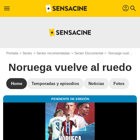
profil
menu
search
Portada
Series
Series recomendadas
Series Documental
Noruega vuelve al ruedo
Noruega vuelve al ruedo
Home
Temporadas y episodios
Noticias
Fotos
PENDIENTE DE EMISIÓN