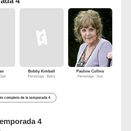
rada 4
an
Bobby Kimball
Pauline Collins
 Dan
Personaje : Barry
Personaje : Sue
to completo de la temporada 4
 temporada 4