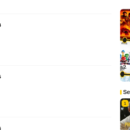
4
5
Se
1
6