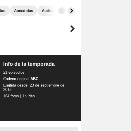
tos
Anécdotas
Audiencias
Info de la temporada
21 episodios
Cadena original
ABC
Emitida desde: 23 de septiembre de
2015
164 fotos
|
1 vídeo