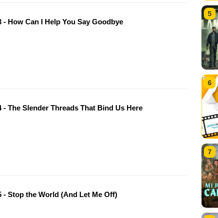
5
 - How Can I Help You Say Goodbye
6
 - The Slender Threads That Bind Us Here
7
 - Stop the World (And Let Me Off)