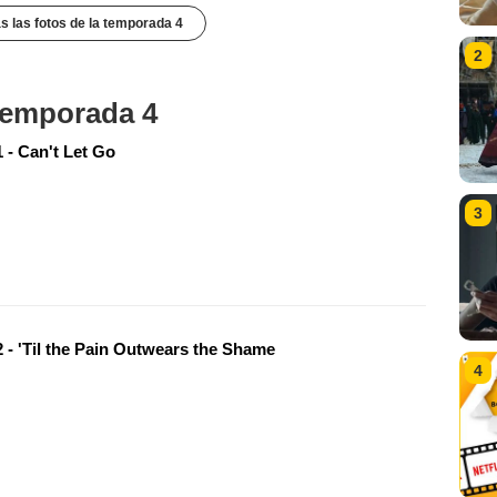
s las fotos de la temporada 4
2
 temporada 4
 - Can't Let Go
3
 - 'Til the Pain Outwears the Shame
4