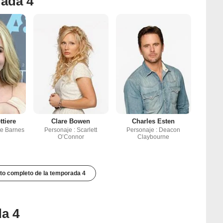
rada 4
tiere
Clare Bowen
Charles Esten
tte Barnes
Personaje : Scarlett
Personaje : Deacon
O’Connor
Claybourne
to completo de la temporada 4
da 4