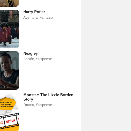
Harry Potter
Aventura
,
Fantasía
Neagley
Acción
,
Suspense
Monster: The Lizzie Borden
Story
Drama
,
Suspense