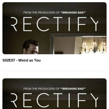
S02E07 - Weird as You