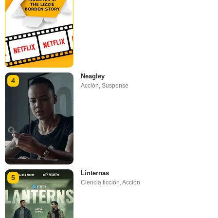
Neagley
4
Acción
,
Suspense
Linternas
5
Ciencia ficción
,
Acción