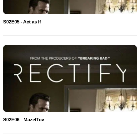
S02E05 - Act as If
S02E06 - MazelTov