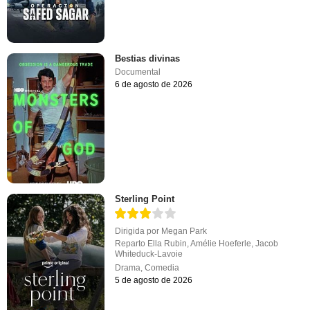
Bestias divinas
Documental
6 de agosto de 2026
Sterling Point
Dirigida por
Megan Park
Reparto
Ella Rubin
,
Amélie Hoeferle
,
Jacob
Whiteduck-Lavoie
Drama
,
Comedia
5 de agosto de 2026