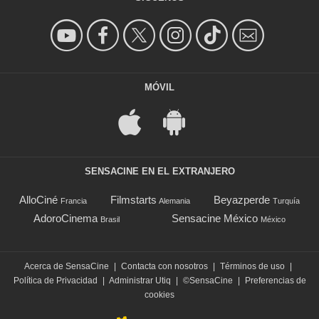
MÓVIL
SENSACINE EN EL EXTRANJERO
AlloCiné
Filmstarts
Beyazperde
Francia
Alemania
Turquía
AdoroCinema
Sensacine México
Brasil
México
Acerca de SensaCine
|
Contacta con nosotros
|
Términos de uso
|
Política de Privacidad
|
Administrar Utiq
|
©SensaCine
|
Preferencias de
cookies