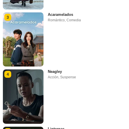
Acaramelados
3
Romántico
,
Comedia
Neagley
4
Acción
,
Suspense
Linternas