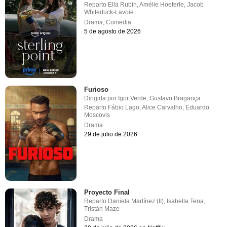
Reparto
Ella Rubin
,
Amélie Hoeferle
,
Jacob
Whiteduck-Lavoie
Drama
,
Comedia
5 de agosto de 2026
Furioso
Dirigida por
Igor Verde
,
Gustavo Bragança
Reparto
Fábio Lago
,
Alice Carvalho
,
Eduardo
Moscovis
Drama
29 de julio de 2026
Proyecto Final
Reparto
Daniela Martínez (II)
,
Isabella Tena
,
Tristán Maze
Drama