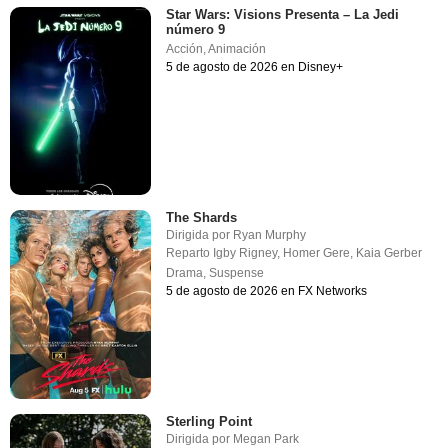
Star Wars: Visions Presenta – La Jedi
número 9
Acción
,
Animación
5 de agosto de 2026 en Disney+
The Shards
Dirigida por
Ryan Murphy
Reparto
Igby Rigney
,
Homer Gere
,
Kaia Gerber
Drama
,
Suspense
5 de agosto de 2026 en FX Networks
Sterling Point
Dirigida por
Megan Park