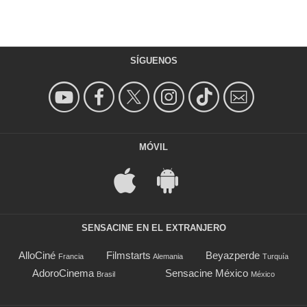
SÍGUENOS
MÓVIL
SENSACINE EN EL EXTRANJERO
AlloCiné
Filmstarts
Beyazperde
Francia
Alemania
Turquía
AdoroCinema
Sensacine México
Brasil
México