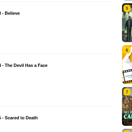
5
 - Believe
6
 - The Devil Has a Face
7
 - Scared to Death