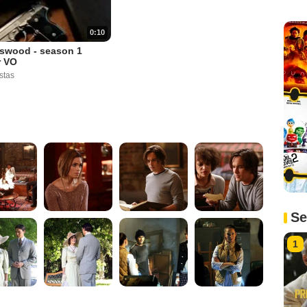
0:10
swood - season 1
r VO
stas
Se
1