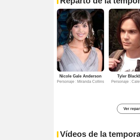
Reparto de la tempo
Nicole Gale Anderson
Tyler Black
Personaje : Miranda Collins
Personaje : Cale
Ver repar
Vídeos de la tempor