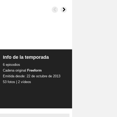
Info de la temporada
6 episodios
Cadena original
Freeform
Emitida desde: 22 de octubre de 2013
53 fotos
|
2 vídeos