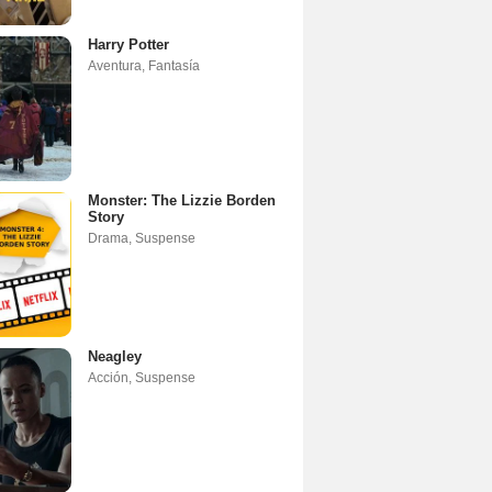
Harry Potter
Aventura
,
Fantasía
Monster: The Lizzie Borden
Story
Drama
,
Suspense
Neagley
Acción
,
Suspense