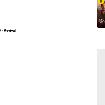
8
 - Revival