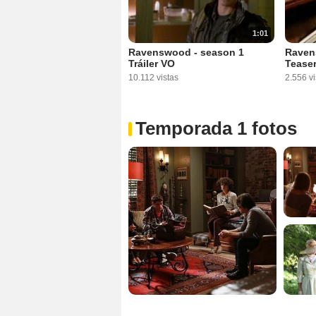
1:01
Ravenswood - season 1
Raven
Tráiler VO
Tease
10.112 vistas
2.556 vi
Temporada 1 fotos