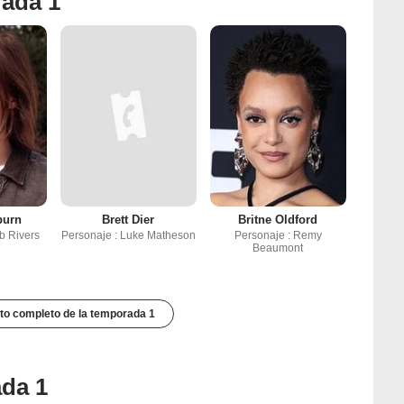
rada 1
burn
Brett Dier
Britne Oldford
b Rivers
Personaje : Luke Matheson
Personaje : Remy
Beaumont
to completo de la temporada 1
ada 1