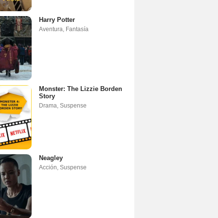
Harry Potter
Aventura
,
Fantasía
Monster: The Lizzie Borden
Story
Drama
,
Suspense
Neagley
Acción
,
Suspense