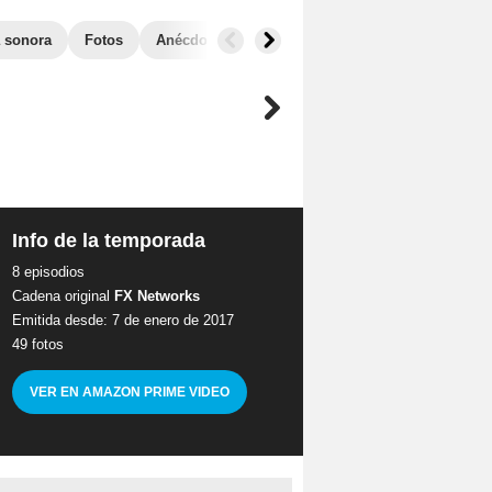
 sonora
Fotos
Anécdotas
Audiencias
Info de la temporada
8 episodios
Cadena original
FX Networks
Emitida desde: 7 de enero de 2017
49 fotos
VER EN AMAZON PRIME VIDEO