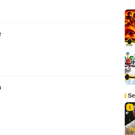
2
3
Se
1