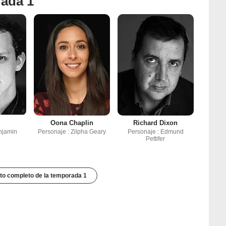
rada 1
Oona Chaplin
Richard Dixon
njamin
Personaje : Zilpha Geary
Personaje : Edmund
Pettifer
to completo de la temporada 1