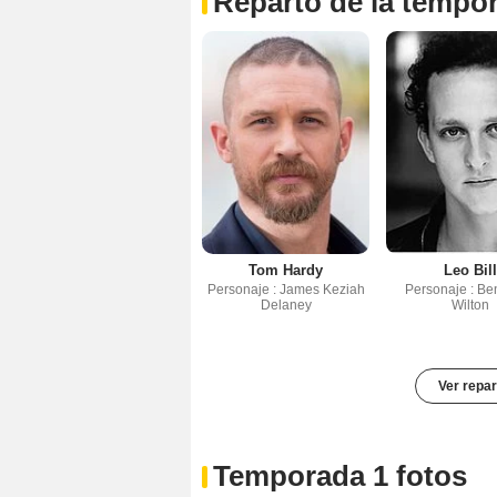
Reparto de la tempo
Tom Hardy
Leo Bill
Personaje : James Keziah
Personaje : Be
Delaney
Wilton
Ver repar
Temporada 1 fotos