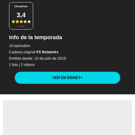
Usuarios
3,4
8 notas
Info de la temporada
10 episodios
Cadena original
FX Networks
Emitida desde: 10 de julio de 2019
1 foto
|
2 vídeos
VER EN DISNEY
+