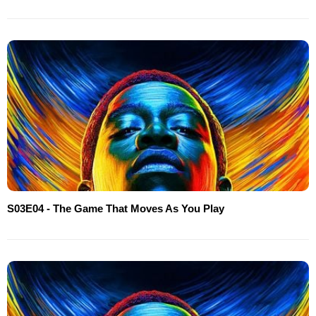
S03E04 - The Game That Moves As You Play