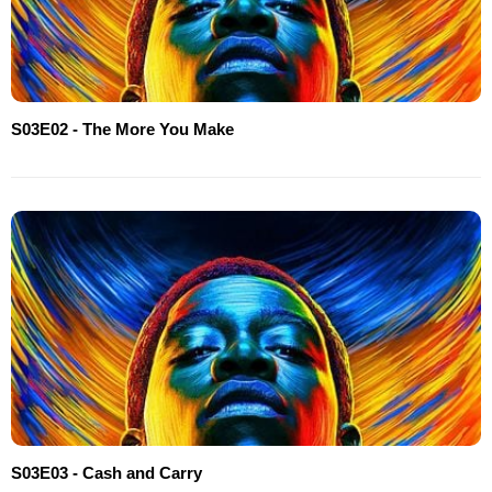
S03E02 - The More You Make
S03E03 - Cash and Carry