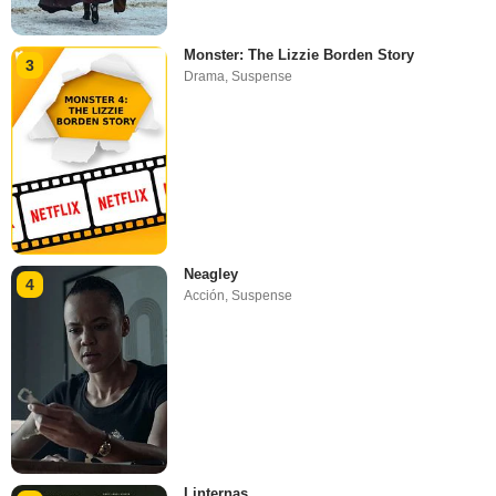
Monster: The Lizzie Borden Story
3
Drama
,
Suspense
Neagley
4
Acción
,
Suspense
Linternas