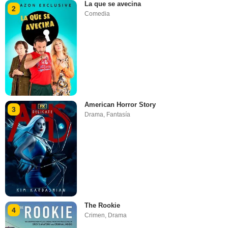
La que se avecina
2
Comedia
American Horror Story
3
Drama
,
Fantasía
The Rookie
4
Crimen
,
Drama