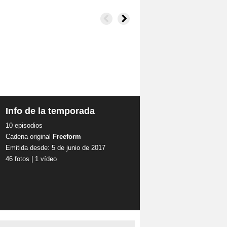
Info de la temporada
10 episodios
Cadena original
Freeform
Emitida desde: 5 de junio de 2017
46 fotos
|
1 vídeo