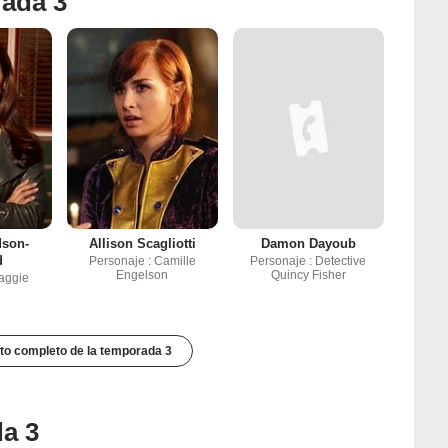
rada 3
dson-
Allison Scagliotti
Damon Dayoub
d
Personaje : Camille
Personaje : Detective
Engelson
Quincy Fisher
aggie
to completo de la temporada 3
da 3