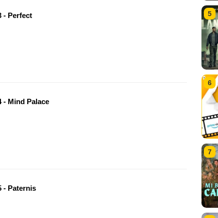
5
 - Perfect
6
 - Mind Palace
7
 - Paternis