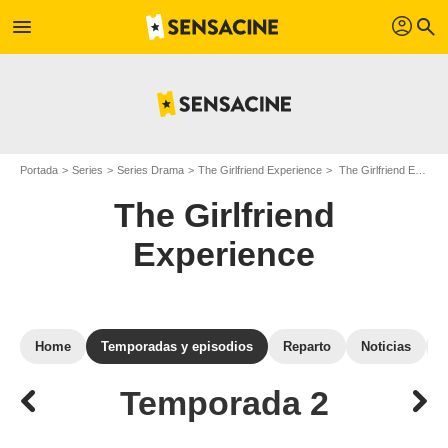
profil
menu
search
Portada
Series
Series Drama
The Girlfriend Experience
The Girlfriend Experience: episodios de la temporada 2
The Girlfriend
Experience
Home
Temporadas y episodios
Reparto
Noticias
Temporada 2