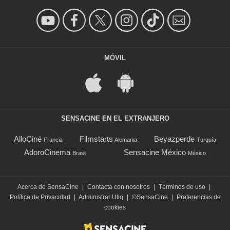
MÓVIL
SENSACINE EN EL EXTRANJERO
AlloCiné
Filmstarts
Beyazperde
Francia
Alemania
Turquía
AdoroCinema
Sensacine México
Brasil
México
Acerca de SensaCine
|
Contacta con nosotros
|
Términos de uso
|
Política de Privacidad
|
Administrar Utiq
|
©SensaCine
|
Preferencias de
cookies