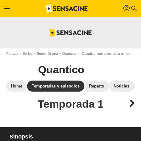
profil
menu
search
Portada
Series
Series Drama
Quantico
Quantico: episodios de la temporada 1
Quantico
Home
Temporadas y episodios
Reparto
Noticias
Temporada 1
Sinopsis