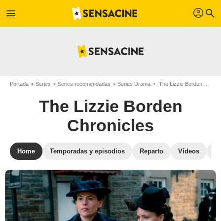
profil
menu
search
Portada
Series
Series recomendadas
Series Drama
The Lizzie Borden Chronicles
The Lizzie Borden
Chronicles
Home
Temporadas y episodios
Reparto
Vídeos
Fo