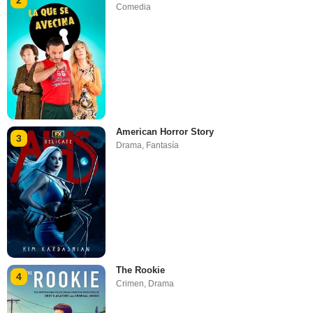
Comedia
American Horror Story
3
Drama
,
Fantasía
The Rookie
4
Crimen
,
Drama