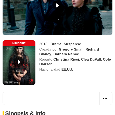
MINISERIE
2015
|
Drama
,
Suspense
Creada por
Gregory Small
,
Richard
Blaney
,
Barbara Nance
Reparto
Christina Ricci
,
Clea DuVall
,
Cole
Hauser
Nacionalidad
EE.UU.
Sinopsis & Info