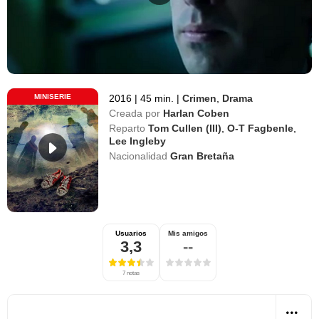
MINISERIE
2016
|
45 min.
|
Crimen
,
Drama
Creada por
Harlan Coben
Reparto
Tom Cullen (III)
,
O-T Fagbenle
,
Lee Ingleby
Nacionalidad
Gran Bretaña
Usuarios
Mis amigos
3,3
--
7 notas