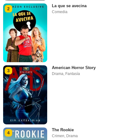
La que se avecina
2
Comedia
American Horror Story
3
Drama
,
Fantasía
The Rookie
4
Crimen
,
Drama