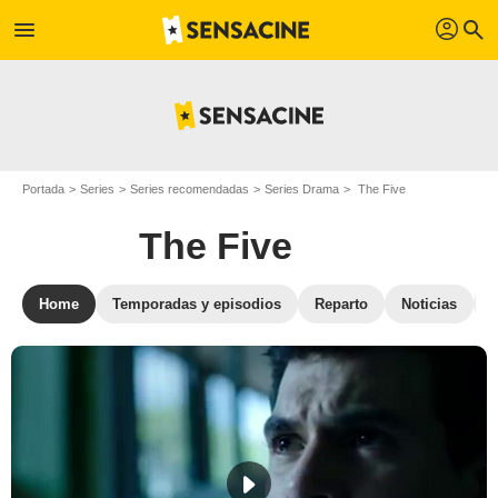
profil
menu
search
Portada
Series
Series recomendadas
Series Drama
The Five
The Five
Home
Temporadas y episodios
Reparto
Noticias