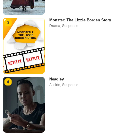
Monster: The Lizzie Borden Story
3
Drama
,
Suspense
Neagley
4
Acción
,
Suspense