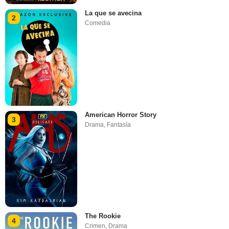
La que se avecina
2
Comedia
American Horror Story
3
Drama
,
Fantasía
The Rookie
4
Crimen
,
Drama