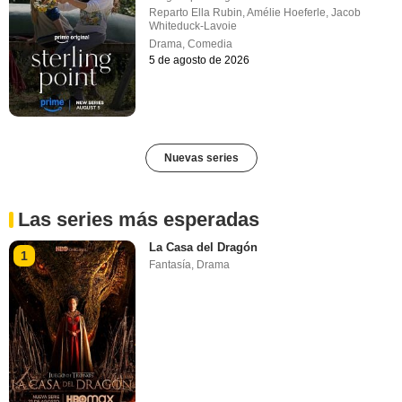
Reparto
Ella Rubin
,
Amélie Hoeferle
,
Jacob
Whiteduck-Lavoie
Drama
,
Comedia
5 de agosto de 2026
Nuevas series
Las series más esperadas
La Casa del Dragón
1
Fantasía
,
Drama