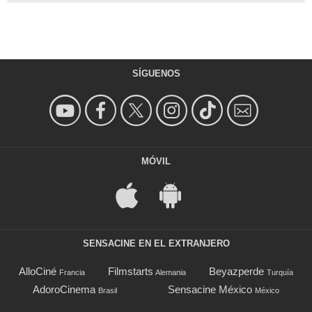
SÍGUENOS
MÓVIL
SENSACINE EN EL EXTRANJERO
AlloCiné
Filmstarts
Beyazperde
Francia
Alemania
Turquía
AdoroCinema
Sensacine México
Brasil
México