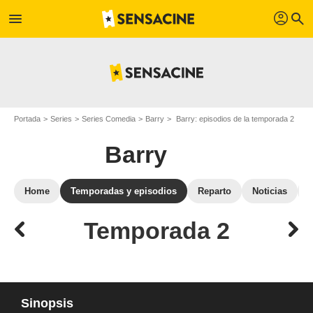
profil
menu
search
Portada
Series
Series Comedia
Barry
Barry: episodios de la temporada 2
Barry
Home
Temporadas y episodios
Reparto
Noticias
Temporada 2
Sinopsis