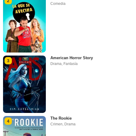
2
Comedia
American Horror Story
3
Drama
,
Fantasía
The Rookie
4
Crimen
,
Drama