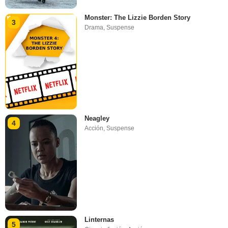
Monster: The Lizzie Borden Story
3
Drama
,
Suspense
Neagley
4
Acción
,
Suspense
Linternas
5