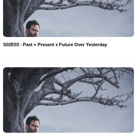
S02E03 - Past = Present x Future Over Yesterday