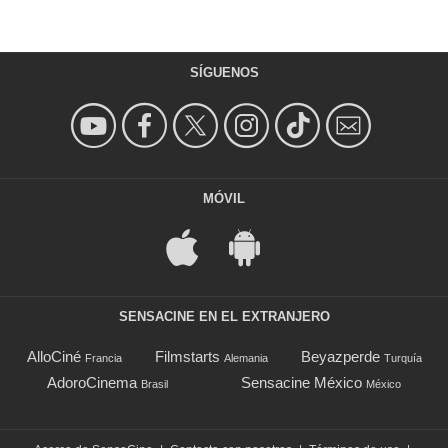
SÍGUENOS
MÓVIL
SENSACINE EN EL EXTRANJERO
AlloCiné
Filmstarts
Beyazperde
Francia
Alemania
Turquía
AdoroCinema
Sensacine México
Brasil
México