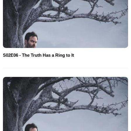
S02E06 - The Truth Has a Ring to It