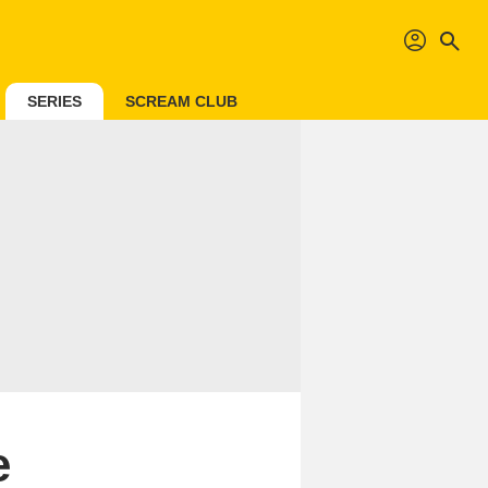
profil
search
SERIES
SCREAM CLUB
e