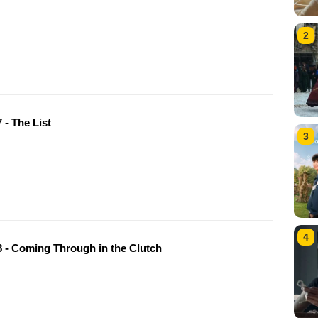
2
 - The List
3
4
 - Coming Through in the Clutch