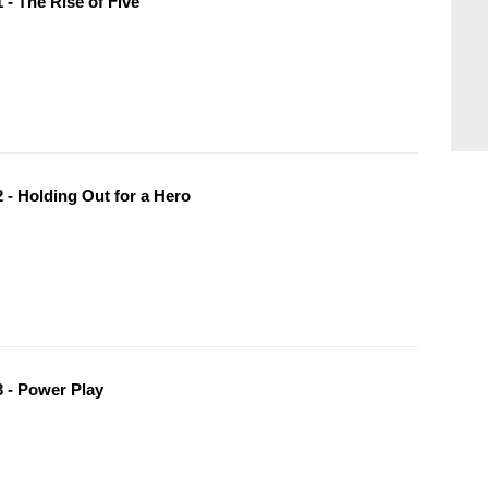
 - The Rise of Five
 - Holding Out for a Hero
 - Power Play