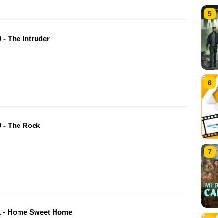
5
 - The Intruder
6
 - The Rock
7
 - Home Sweet Home