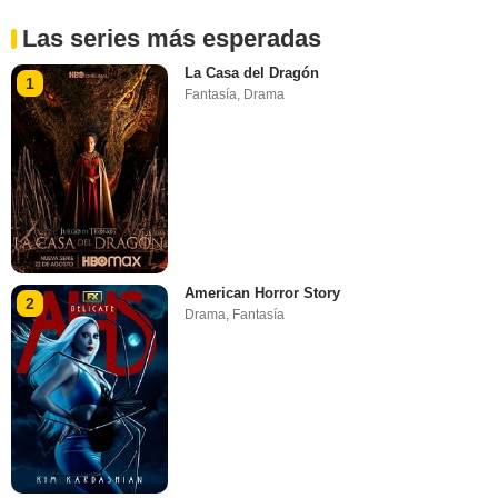
Las series más esperadas
La Casa del Dragón
1
Fantasía
,
Drama
American Horror Story
2
Drama
,
Fantasía