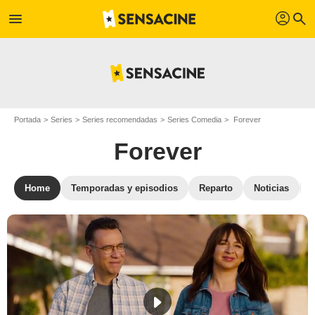
profil
menu
search
Portada
Series
Series recomendadas
Series Comedia
Forever
Forever
Home
Temporadas y episodios
Reparto
Noticias