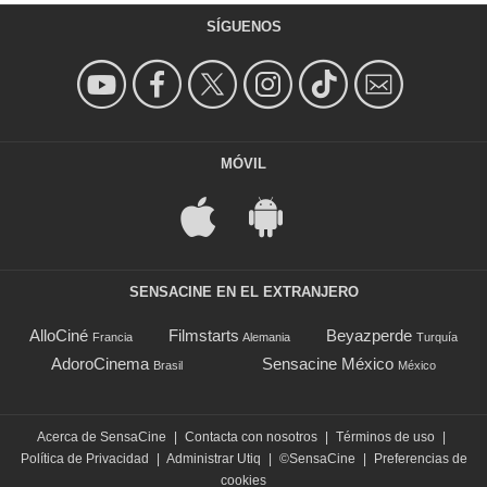
SÍGUENOS
MÓVIL
SENSACINE EN EL EXTRANJERO
AlloCiné
Filmstarts
Beyazperde
Francia
Alemania
Turquía
AdoroCinema
Sensacine México
Brasil
México
Acerca de SensaCine
|
Contacta con nosotros
|
Términos de uso
|
Política de Privacidad
|
Administrar Utiq
|
©SensaCine
|
Preferencias de
cookies