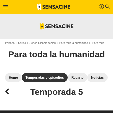
profil
menu
search
Portada
Series
Series Ciencia ficción
Para toda la humanidad
Para toda la humanidad: episodios de la temporada 5
Para toda la humanidad
Home
Temporadas y episodios
Reparto
Noticias
Temporada 5