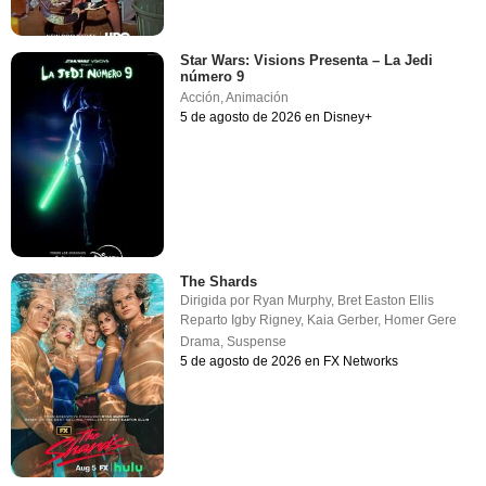
Star Wars: Visions Presenta – La Jedi
número 9
Acción
,
Animación
5 de agosto de 2026 en Disney+
The Shards
Dirigida por
Ryan Murphy
,
Bret Easton Ellis
Reparto
Igby Rigney
,
Kaia Gerber
,
Homer Gere
Drama
,
Suspense
5 de agosto de 2026 en FX Networks