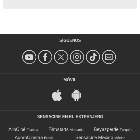
SÍGUENOS
MÓVIL
SENSACINE EN EL EXTRANJERO
AlloCiné
Filmstarts
Beyazperde
Francia
Alemania
Turquía
AdoroCinema
Sensacine México
Brasil
México