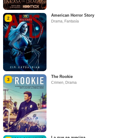
American Horror Story
2
Drama
,
Fantasía
The Rookie
3
Crimen
,
Drama
La que se avecina