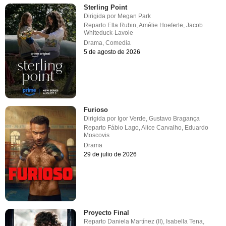
Sterling Point
Dirigida por
Megan Park
Reparto
Ella Rubin
,
Amélie Hoeferle
,
Jacob
Whiteduck-Lavoie
Drama
,
Comedia
5 de agosto de 2026
Furioso
Dirigida por
Igor Verde
,
Gustavo Bragança
Reparto
Fábio Lago
,
Alice Carvalho
,
Eduardo
Moscovis
Drama
29 de julio de 2026
Proyecto Final
Reparto
Daniela Martínez (II)
,
Isabella Tena
,