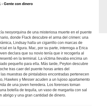
 - Gente con dinero
cía neoyorquina de una misteriosa muerte en el puente
nario, donde Flack descubre el arma del crimen: una
ámica, Lindsay halla un cigarrillo con marcas de
cial en la figura. Mac, por su parte, interroga a Erica
joven declara que su novio tenía que ir recogerla al
resentó en la terminal. La víctima llevaba encima un
iado pequeño para ella. Más tarde, Peyton descubre
he tras caer del puente horas antes del
e las muestras de pintalabios encontradas pertenecen
to, Hawkes y Messer acuden a un lujoso apartamento
 vida de una joven heredera. Los forenses toman
n una botella de tequila, un vaso de margarita con sal
un abrigo y una gran cantidad de dinero.