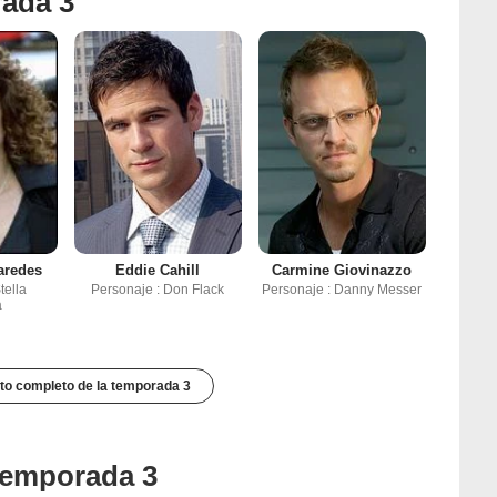
rada 3
aredes
Eddie Cahill
Carmine Giovinazzo
tella
Personaje : Don Flack
Personaje : Danny Messer
a
to completo de la temporada 3
 temporada 3