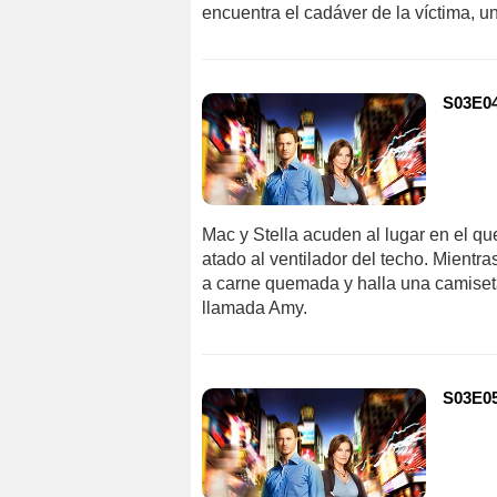
encuentra el cadáver de la víctima, u
S03E04 
Mac y Stella acuden al lugar en el q
atado al ventilador del techo. Mientr
a carne quemada y halla una camiseta
llamada Amy.
S03E05