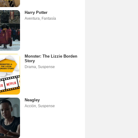
Harry Potter
Aventura
,
Fantasía
Monster: The Lizzie Borden
Story
Drama
,
Suspense
Neagley
Acción
,
Suspense