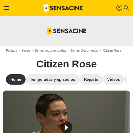
profil
menu
search
Portada
Series
Series recomendadas
Series Documental
Citizen Rose
Citizen Rose
Home
Temporadas y episodios
Reparto
Vídeos
Fo