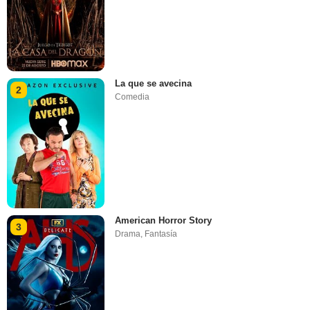
La que se avecina
2
Comedia
American Horror Story
3
Drama
,
Fantasía