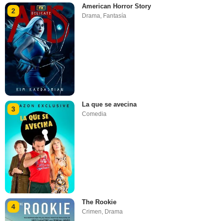
American Horror Story
2
Drama
,
Fantasía
La que se avecina
3
Comedia
The Rookie
4
Crimen
,
Drama