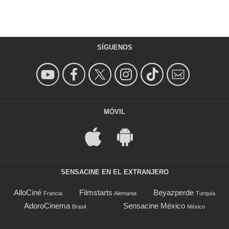
SÍGUENOS
MÓVIL
SENSACINE EN EL EXTRANJERO
AlloCiné
Filmstarts
Beyazperde
Francia
Alemania
Turquía
AdoroCinema
Sensacine México
Brasil
México