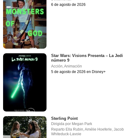
6 de agosto de 2026
Star Wars: Visions Presenta – La Jedi
número 9
Acción
,
Animación
5 de agosto de 2026 en Disney+
Sterling Point
Dirigida por
Megan Park
Reparto
Ella Rubin
,
Amélie Hoeferle
,
Jacob
Whiteduck-Lavoie