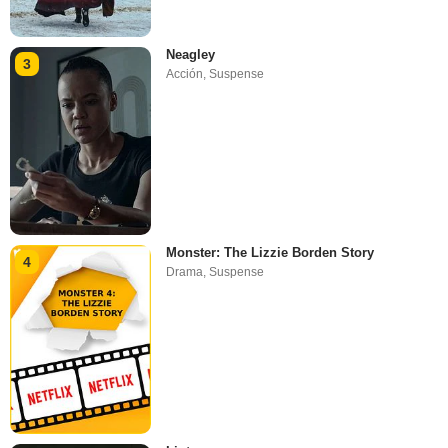
Neagley
3
Acción
,
Suspense
Monster: The Lizzie Borden Story
4
Drama
,
Suspense