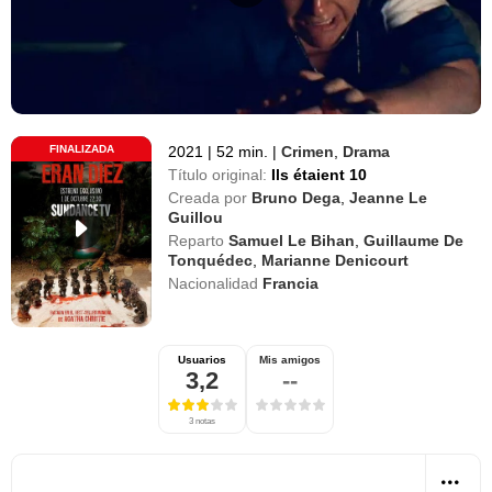
FINALIZADA
2021
|
52 min.
|
Crimen
,
Drama
Título original:
Ils étaient 10
Creada por
Bruno Dega
,
Jeanne Le
Guillou
Reparto
Samuel Le Bihan
,
Guillaume De
Tonquédec
,
Marianne Denicourt
Nacionalidad
Francia
Usuarios
Mis amigos
3,2
--
3 notas