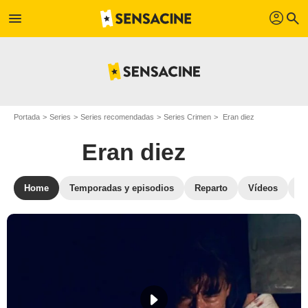
profil
menu
search
Portada
Series
Series recomendadas
Series Crimen
Eran diez
Eran diez
Home
Temporadas y episodios
Reparto
Vídeos
Fo