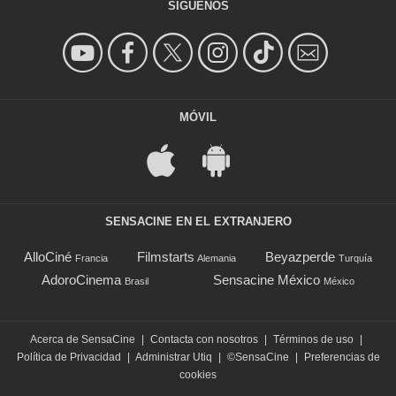
SÍGUENOS
MÓVIL
SENSACINE EN EL EXTRANJERO
AlloCiné
Filmstarts
Beyazperde
Francia
Alemania
Turquía
AdoroCinema
Sensacine México
Brasil
México
Acerca de SensaCine
|
Contacta con nosotros
|
Términos de uso
|
Política de Privacidad
|
Administrar Utiq
|
©SensaCine
|
Preferencias de
cookies