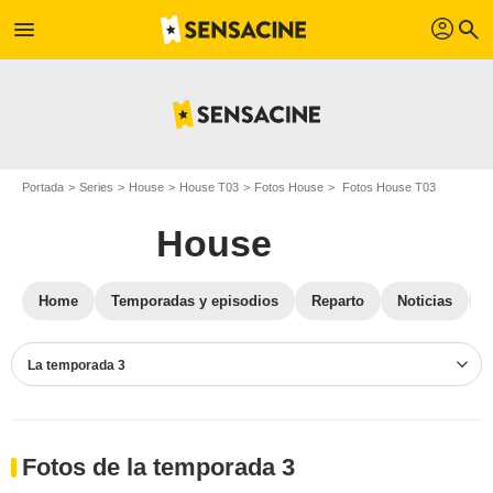
profil
menu
search
Portada
Series
House
House T03
Fotos House
Fotos House T03
House
Home
Temporadas y episodios
Reparto
Noticias
La temporada 3
Fotos de la temporada 3