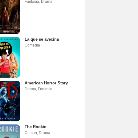
Fantasía
,
Drama
La que se avecina
Comedia
American Horror Story
Drama
,
Fantasía
The Rookie
Crimen
,
Drama