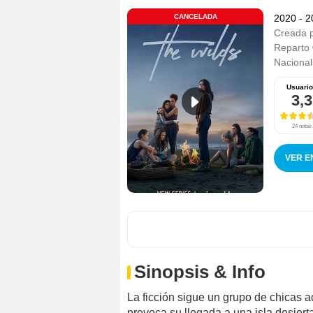
CANCELADA
2020 - 
Creada 
Reparto
Nacional
Usuari
3,3
24 notas
VER E
Sinopsis & Info
La ficción sigue un grupo de chicas 
provoca su llegada a una isla desiert