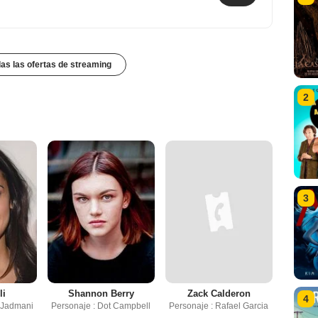
das las ofertas de streaming
2
3
li
Shannon Berry
Zack Calderon
4
n Jadmani
Personaje : Dot Campbell
Personaje : Rafael Garcia