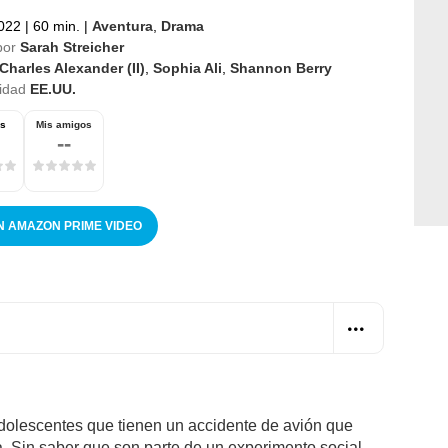
2022
|
60 min.
|
Aventura
,
Drama
por
Sarah Streicher
Charles Alexander (II)
,
Sophia Ali
,
Shannon Berry
idad
EE.UU.
os
Mis amigos
--
N AMAZON PRIME VIDEO
adolescentes que tienen un accidente de avión que
a. Sin saber que son parte de un experimento social,