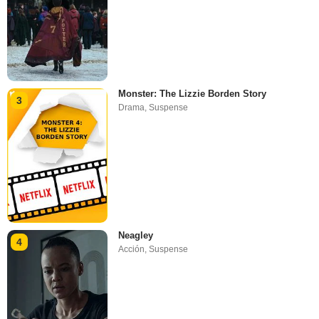
Monster: The Lizzie Borden Story
3
Drama
,
Suspense
Neagley
4
Acción
,
Suspense