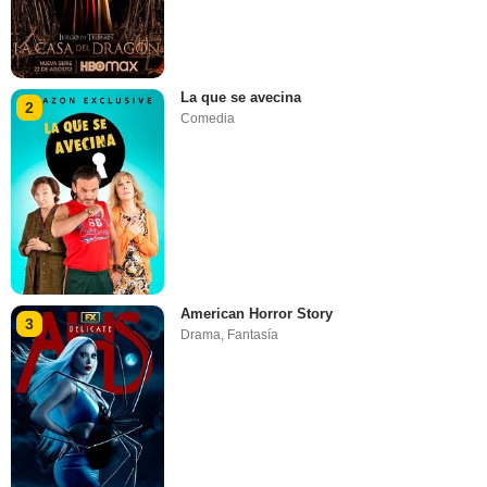
La que se avecina
2
Comedia
American Horror Story
3
Drama
,
Fantasía