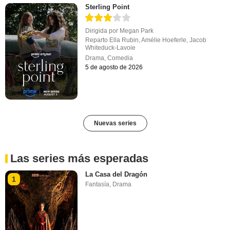
Sterling Point
Dirigida por
Megan Park
Reparto
Ella Rubin
,
Amélie Hoeferle
,
Jacob
Whiteduck-Lavoie
Drama
,
Comedia
5 de agosto de 2026
Nuevas series
Las series más esperadas
La Casa del Dragón
1
Fantasía
,
Drama