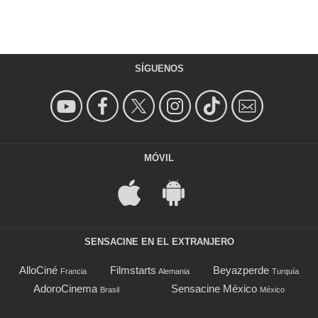
SÍGUENOS
MÓVIL
SENSACINE EN EL EXTRANJERO
AlloCiné
Filmstarts
Beyazperde
Francia
Alemania
Turquía
AdoroCinema
Sensacine México
Brasil
México