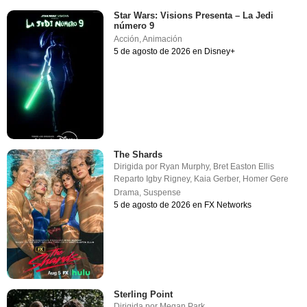
Star Wars: Visions Presenta – La Jedi
número 9
Acción
,
Animación
5 de agosto de 2026 en Disney+
The Shards
Dirigida por
Ryan Murphy
,
Bret Easton Ellis
Reparto
Igby Rigney
,
Kaia Gerber
,
Homer Gere
Drama
,
Suspense
5 de agosto de 2026 en FX Networks
Sterling Point
Dirigida por
Megan Park