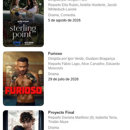
Reparto
Ella Rubin
,
Amélie Hoeferle
,
Jacob
Whiteduck-Lavoie
Drama
,
Comedia
5 de agosto de 2026
Furioso
Dirigida por
Igor Verde
,
Gustavo Bragança
Reparto
Fábio Lago
,
Alice Carvalho
,
Eduardo
Moscovis
Drama
29 de julio de 2026
Proyecto Final
Reparto
Daniela Martínez (II)
,
Isabella Tena
,
Tristán Maze
Drama