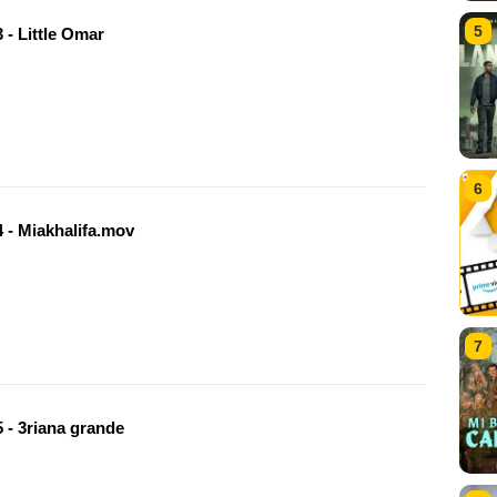
5
 - Little Omar
6
 - Miakhalifa.mov
7
 - 3riana grande