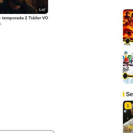
1:47
 temporada 2 Tráiler VO
s
Se
1