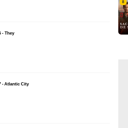
8
 - They
- Atlantic City