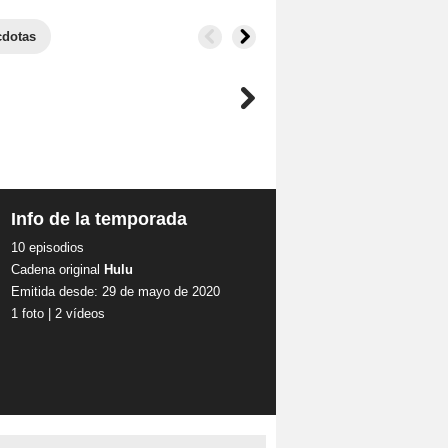
dotas
Info de la temporada
10 episodios
Cadena original
Hulu
Emitida desde: 29 de mayo de 2020
1 foto
|
2 vídeos