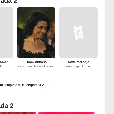
rada 2
Amer
Hiam Abbass
Dave Merheje
 Mo
Personaje : Maysa Hassan
Personaje : Ahmed
to completo de la temporada 2
ada 2