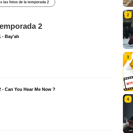
s las fotos de la temporada 2
2
 temporada 2
 - Bay'ah
3
 - Can You Hear Me Now ?
4