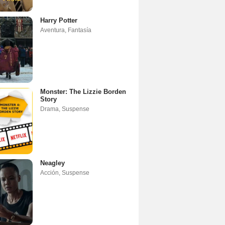
Harry Potter
Aventura
,
Fantasía
Monster: The Lizzie Borden
Story
Drama
,
Suspense
Neagley
Acción
,
Suspense