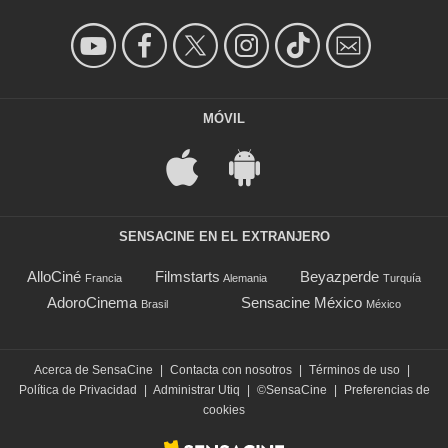
MÓVIL
SENSACINE EN EL EXTRANJERO
AlloCiné
Filmstarts
Beyazperde
Francia
Alemania
Turquía
AdoroCinema
Sensacine México
Brasil
México
Acerca de SensaCine
|
Contacta con nosotros
|
Términos de uso
|
Política de Privacidad
|
Administrar Utiq
|
©SensaCine
|
Preferencias de
cookies