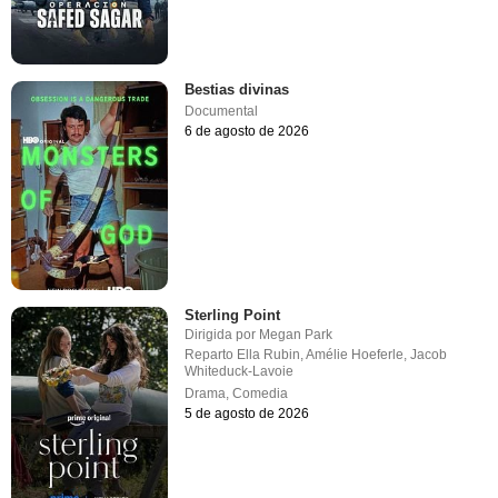
Bestias divinas
Documental
6 de agosto de 2026
Sterling Point
Dirigida por
Megan Park
Reparto
Ella Rubin
,
Amélie Hoeferle
,
Jacob
Whiteduck-Lavoie
Drama
,
Comedia
5 de agosto de 2026