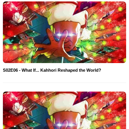
S02E06 - What If... Kahhori Reshaped the World?