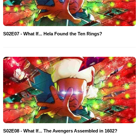
S02E07 - What If... Hela Found the Ten Rings?
S02E08 - What If... The Avengers Assembled in 1602?