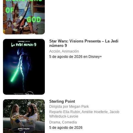
Star Wars: Visions Presenta – La Jedi
número 9
Acción
,
Animación
5 de agosto de 2026 en Disney+
Sterling Point
Dirigida por
Megan Park
Reparto
Ella Rubin
,
Amélie Hoeferle
,
Jacob
Whiteduck-Lavoie
Drama
,
Comedia
5 de agosto de 2026