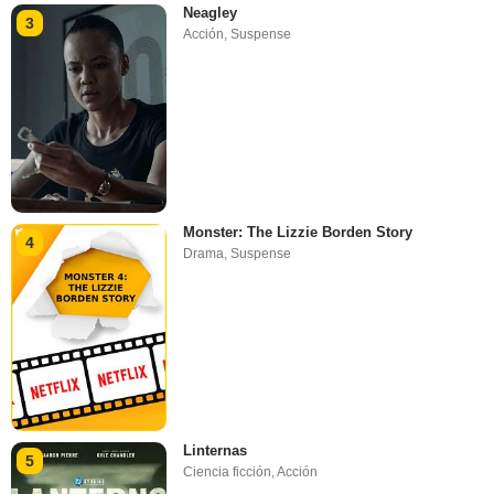
Neagley
3
Acción
,
Suspense
Monster: The Lizzie Borden Story
4
Drama
,
Suspense
Linternas
5
Ciencia ficción
,
Acción