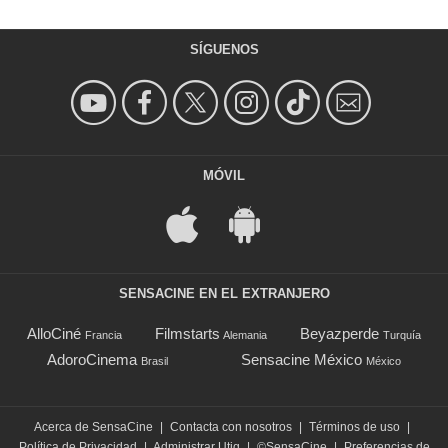
SÍGUENOS
MÓVIL
SENSACINE EN EL EXTRANJERO
AlloCiné
Filmstarts
Beyazperde
Francia
Alemania
Turquía
AdoroCinema
Sensacine México
Brasil
México
Acerca de SensaCine
|
Contacta con nosotros
|
Términos de uso
|
Política de Privacidad
|
Administrar Utiq
|
©SensaCine
|
Preferencias de