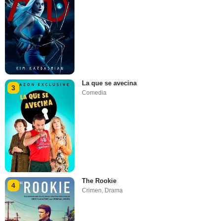
La que se avecina
3
Comedia
The Rookie
4
Crimen
,
Drama