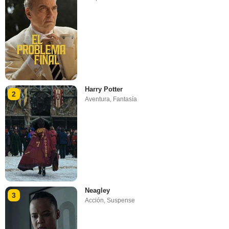
Harry Potter
2
Aventura
,
Fantasía
Neagley
3
Acción
,
Suspense