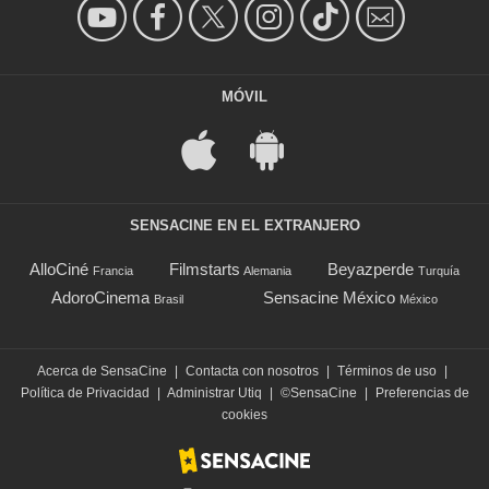
MÓVIL
SENSACINE EN EL EXTRANJERO
AlloCiné
Filmstarts
Beyazperde
Francia
Alemania
Turquía
AdoroCinema
Sensacine México
Brasil
México
Acerca de SensaCine
|
Contacta con nosotros
|
Términos de uso
|
Política de Privacidad
|
Administrar Utiq
|
©SensaCine
|
Preferencias de
cookies