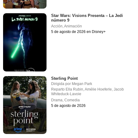
Star Wars: Visions Presenta – La Jedi
número 9
Acción
,
Animación
5 de agosto de 2026 en Disney+
Sterling Point
Dirigida por
Megan Park
Reparto
Ella Rubin
,
Amélie Hoeferle
,
Jacob
Whiteduck-Lavoie
Drama
,
Comedia
5 de agosto de 2026