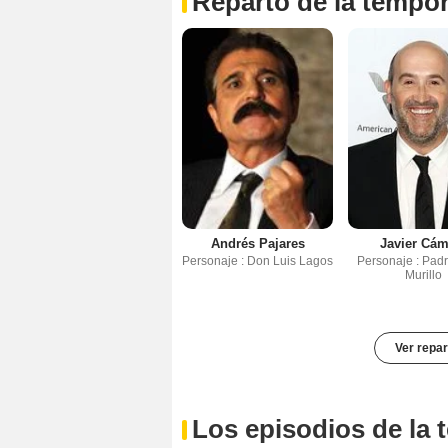
Reparto de la tempo
Andrés Pajares
Javier Cám
Personaje : Don Luis Lagos
Personaje : Pad
Murillo
Ver repar
Los episodios de la