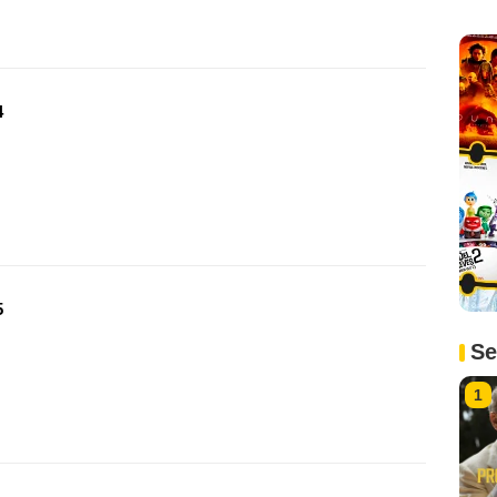
4
5
Se
1