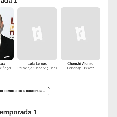
rada 1
ara
Lola Lemos
Chonchi Alonso
re Ángel
Personaje : Doña Angustias
Personaje : Beatriz
to completo de la temporada 1
 temporada 1