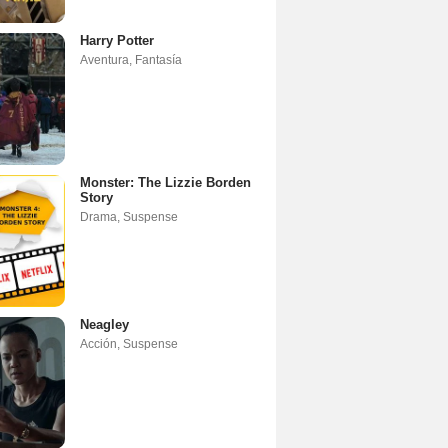
Harry Potter
Aventura
,
Fantasía
Monster: The Lizzie Borden
Story
Drama
,
Suspense
Neagley
Acción
,
Suspense