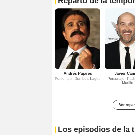
Reparto de la tempo
Andrés Pajares
Javier Cám
Personaje : Don Luis Lagos
Personaje : Pad
Murillo
Ver repar
Los episodios de la