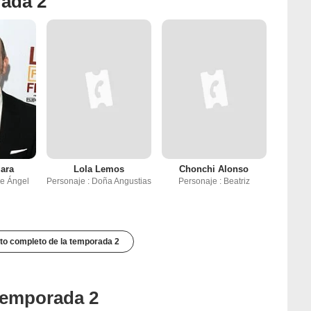
rada 2
ara
Lola Lemos
Chonchi Alonso
re Ángel
Personaje : Doña Angustias
Personaje : Beatriz
to completo de la temporada 2
 temporada 2