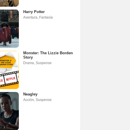
Harry Potter
Aventura
,
Fantasía
Monster: The Lizzie Borden
Story
Drama
,
Suspense
Neagley
Acción
,
Suspense