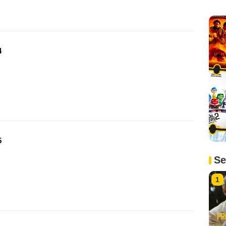
4
5
Se
1